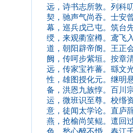
远，诗书志所敦。列科
契，驰声气尚吞。士安
幕，巡兵戊己屯。筑台
绶，来观衢室樽。鸢飞
道，朝阳辟帝阍。王正
阙，传呵步紫垣。按章
远，传家宝祚蕃。繇文
性，雄图授化元。继明
备，洪恩九族惇。百川
运，微班识至尊。校缗
意，徒闻太学论。直庐
燕，抢榆尚笑鲲。邅回
色，愁心醉不惛。春江