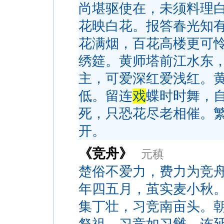
尚堪驱使在，未须料理
花映白花。报答春光知
花满烟，百花高楼更可
绣筵。黄师塔前江水东
主，可爱深红爱浅红。
低。留连
戏
蝶时时舞，
死，只恐花尽老相催。
开。
《竞舟》
元稹
楚俗不爱力，费力为竞
年四五月，茧实麦小秋
集丁壮，习竞南亩头。