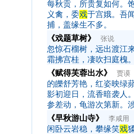
每秋贡，所贵复如何。
义禽，委
戏
于宫娥。吾
捕，盖缘生不多。
《戏题草树》
张说
忽惊石榴树，远出渡江
霜拂宫桂，凄吹扫庭槐
《赋得芙蓉出水》
贾谟
的皪舒芳艳，红姿映绿
影初迎日，流香暗袭人
参差动，龟游次第新。
《早秋游山寺》
李咸用
闲卧云岩稳，攀缘笑
戏