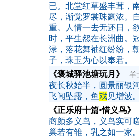
已。北堂红草盛丰茸，
尽，渐觉罗裳珠露浓。
重。人情一去无还日，
时，平生怨在长洲曲。
渌，落花舞袖红纷纷，
子，珠玉为心以奉君。
《褒城驿池塘玩月》
羊
夜长秋始半，圆景丽银
飞闻坠露，鱼
戏
见增波
《正乐府十篇•惜义鸟》
商颜多义鸟，义鸟实可
巢若有雏，乳之如一家