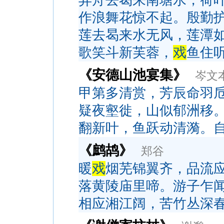
弄舟去曷来南塘水，荷
作浪舞花惊不起。殷勤
莲去曷来水无风，莲潭
歌笑斗新芙蓉，
戏
鱼住
《安德山池宴集》
岑文
甲第多清赏，芳辰命羽
疑夜壑徙，山似郁洲移
翻新叶，鱼跃动清漪。
《鹧鸪》
郑谷
暖
戏
烟芜锦翼齐，品流
落黄陵庙里啼。游子乍
相应湘江阔，苦竹丛深