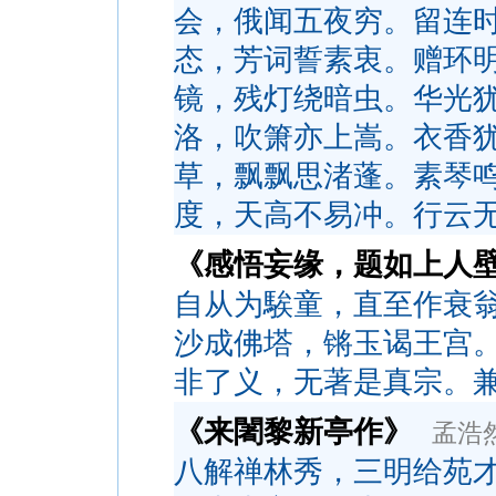
会，俄闻五夜穷。留连
态，芳词誓素衷。赠环
镜，残灯绕暗虫。华光
洛，吹箫亦上嵩。衣香
草，飘飘思渚蓬。素琴
度，天高不易冲。行云
《感悟妄缘，题如上人
自从为騃童，直至作衰
沙成佛塔，锵玉谒王宫
非了义，无著是真宗。
《来闍黎新亭作》
孟浩
八解禅林秀，三明给苑