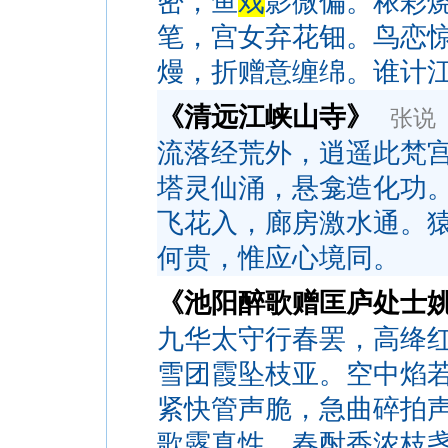
密，鱼
戏
影微偏。秾彩
笔，宫女弃花钿。鸟恋
熳，折赠意缠绵。谁计
《清远江峡山寺》
张说
流落经荒外，逍遥此梵
塔灵仙涌，悬龛造化功
飞花入，廊房激水通。
何贵，惟应心境同。
《池阳醉歌赠匡庐处士
九华太守行春罢，高绛
雪团霞坠枝亚。空中焰
紧快管声脆，急曲碎拍
歌露真性。春酎香浓枝