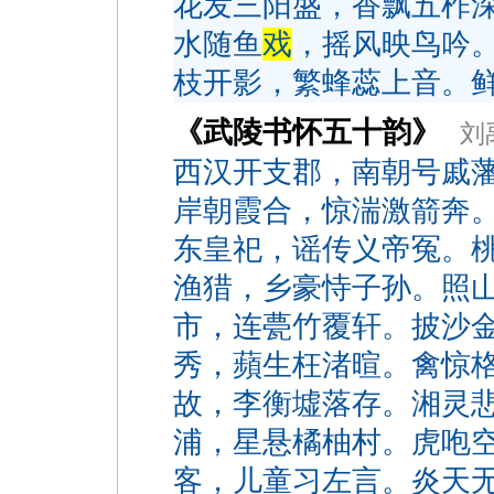
花发三阳盛，香飘五柞
水随鱼
戏
，摇风映鸟吟
枝开影，繁蜂蕊上音。
《武陵书怀五十韵》
刘
西汉开支郡，南朝号戚
岸朝霞合，惊湍激箭奔
东皇祀，谣传义帝冤。
渔猎，乡豪恃子孙。照
市，连甍竹覆轩。披沙
秀，蘋生枉渚暄。禽惊
故，李衡墟落存。湘灵
浦，星悬橘柚村。虎咆
客，儿童习左言。炎天