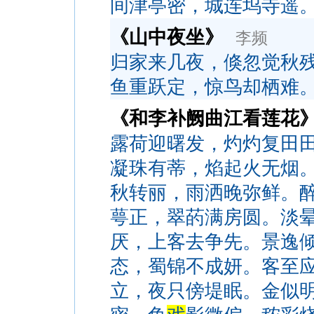
间津亭密，城连坞寺遥
《山中夜坐》
李频
归家来几夜，倏忽觉秋
鱼重跃定，惊鸟却栖难
《和李补阙曲江看莲花
露荷迎曙发，灼灼复田
凝珠有蒂，焰起火无烟
秋转丽，雨洒晚弥鲜。
萼正，翠菂满房圆。淡
厌，上客去争先。景逸
态，蜀锦不成妍。客至
立，夜只傍堤眠。金似