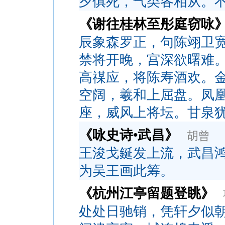
夕俱死，气类各相从。
《谢往桂林至彤庭窃咏
辰象森罗正，句陈翊卫
禁将开晚，宫深欲曙难
高禖应，将陈寿酒欢。
空阔，羲和上屈盘。凤
座，威风上将坛。甘泉
《咏史诗•武昌》
胡曾
王浚戈鋋发上流，武昌
为吴王画此筹。
《杭州江亭留题登眺》
处处日驰销，凭轩夕似