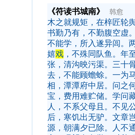
《符读书城南》
韩愈
木之就规矩，在梓匠轮
书勤乃有，不勤腹空虚
不能学，所入遂异闾。
嬉
戏
，不殊同队鱼。年
张，清沟映污渠。三十
去，不能顾蟾蜍。一为
相，潭潭府中居。问之
宝，费用难贮储。学问
人，不系父母且。不见
后，寒饥出无驴。文章
源，朝满夕已除。人不