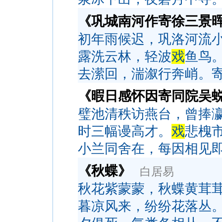
《巩城南河作寄徐三景
初年雨候迟，巩洛河流
露洗云林，轻波
戏
鱼鸟
去潆回，湍溆行奔峭。
《暇日感怀因寄同院吴
璧池清秩访燕台，曾捧
时三幅谩高才。
戏
悲槐
小兰同舍在，每因相见
《秋蝶》
白居易
秋花紫蒙蒙，秋蝶黄茸
暮凉风来，纷纷花落丛