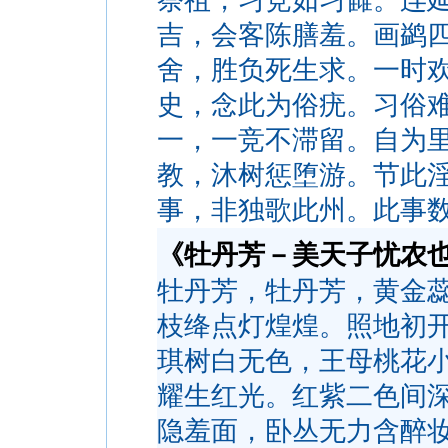
祭祖，习竞如习雠。连
吉，会客陈膳羞。画鹢
舍，胜负死生求。一时
史，念此为俗疣。习俗
一，一竞不滞留。自为
教，沐树惩堕游。节此
事，非独歌此州。此事
《牡丹芳－美天子忧农
牡丹芳，牡丹芳，黄金
枝绛点灯煌煌。照地初
琪树白无色，王母桃花
耀生红光。红紫二色间
隐羞面，卧丛无力含醉