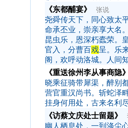
《东都酺宴》
张说
尧舜传天下，同心致太
命承丕业，崇亲享大名
昆虫乐，恩深朽蠹荣。
官入，分曹百
戏
呈。乐
阁，欢呼动洛城。人间
《重送徐州李从事商隐
晓乘征骑带犀渠，醉别
营官重汉尚书。斩蛇泽
挂身何用处，古来名利
《访蔡文庆处士留题》
幽人栖息处，一到涤尘