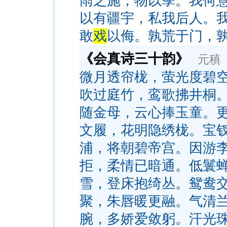
雨之施，物以孳。我何
以有疆宇，私我后人。
敢
戏
以侮。孰荒于门，
《会真诗三十韵》
元稹
微月透帘栊，萤光度碧
吹过庭竹，鸾歌拂井桐
随金母，云心捧玉童。
文履，花明隐绣栊。宝
浦，将朝碧帝宫。因游
拒，柔情已暗通。低鬟
雪，登床抱绮丛。鸳鸯
聚，朱唇暖更融。气清
腕，多娇爱敛躬。汗光