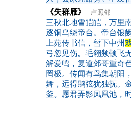
《失群雁》
卢照邻
三秋北地雪皑皑，万里
逐铜乌绕帝台。帝台银
上苑传书信，暂下中州
弓忽见伤。毛翎频顿飞
解爱鸣，复道郊哥重奇
罔极。传闻有鸟集朝阳
舞，远得鹍弦犹独抚。
釜。愿君弄影凤凰池，