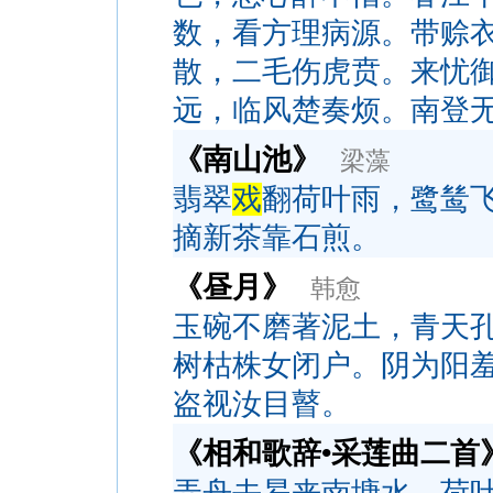
数，看方理病源。带赊
散，二毛伤虎贲。来忧
远，临风楚奏烦。南登
《南山池》
梁藻
翡翠
戏
翻荷叶雨，鹭鸶
摘新茶靠石煎。
《昼月》
韩愈
玉碗不磨著泥土，青天
树枯株女闭户。阴为阳
盗视汝目瞽。
《相和歌辞•采莲曲二首