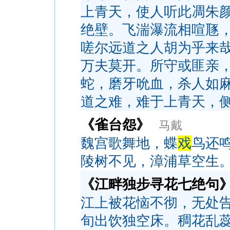
上青天，使人听此凋朱
绝壁。飞湍瀑流相喧豗
嗟尔远道之人胡为乎来
万夫莫开。所守或匪亲
蛇，磨牙吮血，杀人如
道之难，难于上青天，
《雀台怨》
马戴
魏宫歌舞地，蝶
戏
鸟还
陵树不见，漳浦草空生
《江畔独步寻花七绝句
江上被花恼不彻，无处
旬出饮独空床。稠花乱