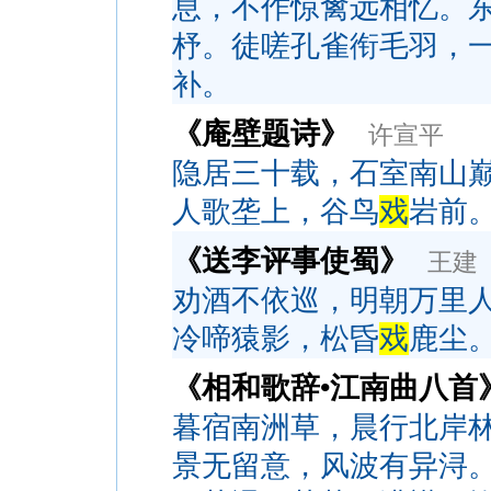
息，不作惊禽远相忆。
杼。徒嗟孔雀衔毛羽，
补。
《庵壁题诗》
许宣平
隐居三十载，石室南山
人歌垄上，谷鸟
戏
岩前
《送李评事使蜀》
王建
劝酒不依巡，明朝万里
冷啼猿影，松昏
戏
鹿尘
《相和歌辞•江南曲八首
暮宿南洲草，晨行北岸
景无留意，风波有异浔