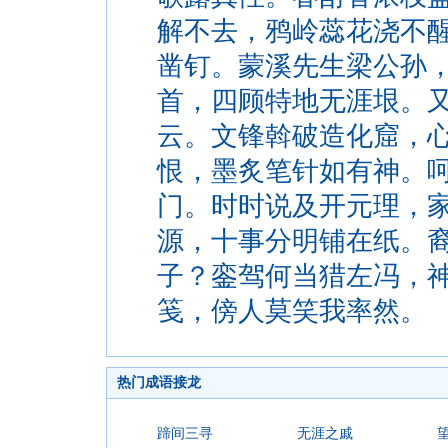
解不去，鸦岭蕊花浇不
凿钉。蒙溪先生梁公孙
首，四顾特地无涯垠。
云。文锋斡破造化窟，
恨，墨炙笔针如有神。
门。时时说及开元理，
源，十事分明铺在纸。
子？銮驾何当猎左冯，
笺，傍人莫笑我率然。
热门成语接龙
蹄间三寻
无涯之戚