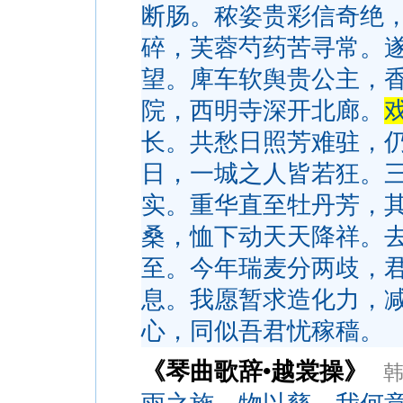
断肠。秾姿贵彩信奇绝
碎，芙蓉芍药苦寻常。
望。庳车软舆贵公主，
院，西明寺深开北廊。
长。共愁日照芳难驻，
日，一城之人皆若狂。
实。重华直至牡丹芳，
桑，恤下动天天降祥。
至。今年瑞麦分两歧，
息。我愿暂求造化力，
心，同似吾君忧稼穑。
《琴曲歌辞•越裳操》