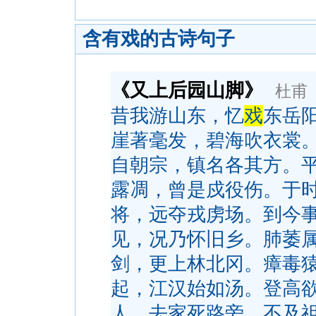
含有戏的古诗句子
《又上后园山脚》
杜甫
昔我游山东，忆
戏
东岳
崖著毫发，碧海吹衣裳
自朝宗，镇名各其方。
露凋，曾是戍役伤。于
将，远夺戎虏场。到今
见，况乃怀旧乡。肺萎
剑，更上林北冈。瘴毒
起，江汉始如汤。登高
人，去家死路旁。不及