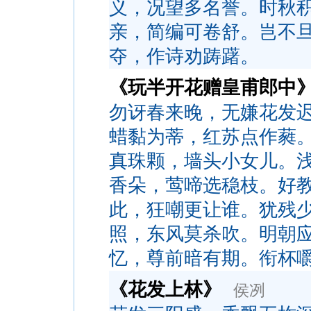
义，况望多名誉。时秋
亲，简编可卷舒。岂不
夺，作诗劝踌躇。
《玩半开花赠皇甫郎中
勿讶春来晚，无嫌花发
蜡黏为蒂，红苏点作蕤
真珠颗，墙头小女儿。
香朵，莺啼选稳枝。好
此，狂嘲更让谁。犹残
照，东风莫杀吹。明朝
忆，尊前暗有期。衔杯
《花发上林》
侯冽