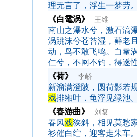
理无言了，浮生一梦劳
《白鼋涡》
王维
南山之瀑水兮，激石滈
涡跳沫兮苍苔湿，藓老
动，鸟不敢飞鸣。白鼋
仁兮，不网不钓，得遂
《荷》
李峤
新溜满澄陂，圆荷影若
戏
排缃叶，龟浮见绿池
《春游曲》
刘复
春风
戏
狭斜，相见莫愁
衫催白纻，迎客走朱车