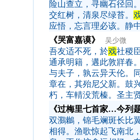
险山查立，寻幽石径回
交红树，清泉尽绿苔。
应悟，忘言理必该。静
《哭富嘉谟》
吴少微
吾友适不死，於
戏
社稷
通承明籍，遘此敦牂春
与夫子，孰云异天伦。
章在，其殆尼父新。鼓
朽，车輤没荒榛。圣主
《过梅里七首家…今列
双鸂鶒，锦毛斓斑长比
相得。渔歌惊起飞南北