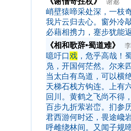
《谢僧寄拄杖》
谢邈
峭壁猿啼采处深，一枝
我片云归去心。窗外冷
必藉相携力，蹇步犹能
《相和歌辞•蜀道难》
噫吁口
戏
，危乎高哉！
凫，开国何茫然。尔来
当太白有鸟道，可以横
天梯石栈方钩连。上有
回川。黄鹤之飞尚不得
百步九折萦岩峦。扪参
君西游何时还，畏途巉
呼雌绕林间。又闻子规