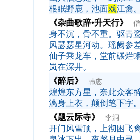
根眠野鹿，池面
戏
江禽
《杂曲歌辞•升天行》
身不沉，骨不重。驱青
风瑟瑟星河动。瑶阙参
仙子乘龙车，堂前碾烂
岚在深井。
《醉后》
韩愈
煌煌东方星，奈此众客
漓身上衣，颠倒笔下字
《题云际寺》
李洞
开门风雪顶，上彻困飞
泉冰下出，夜磬月中寻