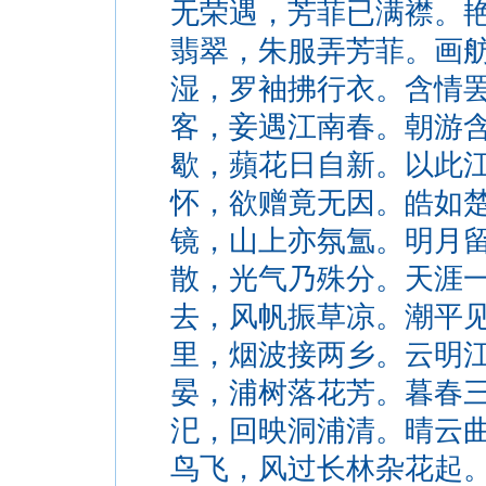
无荣遇，芳菲已满襟。
翡翠，朱服弄芳菲。画
湿，罗袖拂行衣。含情
客，妾遇江南春。朝游
歇，蘋花日自新。以此
怀，欲赠竟无因。皓如
镜，山上亦氛氲。明月
散，光气乃殊分。天涯
去，风帆振草凉。潮平
里，烟波接两乡。云明
晏，浦树落花芳。暮春
汜，回映洞浦清。晴云
鸟飞，风过长林杂花起