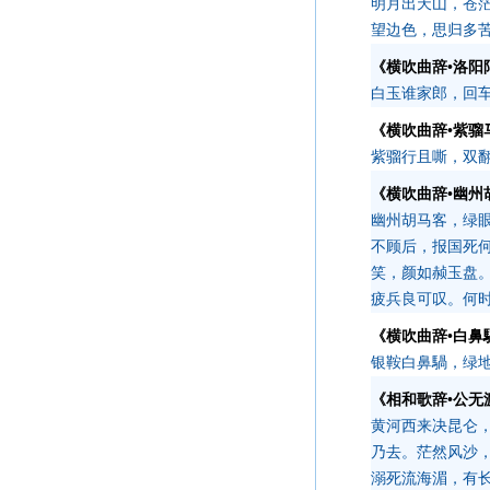
明月出天山，苍
望边色，思归多
《横吹曲辞•洛阳
白玉谁家郎，回
《横吹曲辞•紫骝
紫骝行且嘶，双
《横吹曲辞•幽州
幽州胡马客，绿
不顾后，报国死
笑，颜如赪玉盘
疲兵良可叹。何
《横吹曲辞•白鼻
银鞍白鼻騧，绿
《相和歌辞•公无
黄河西来决昆仑
乃去。茫然风沙
溺死流海湄，有