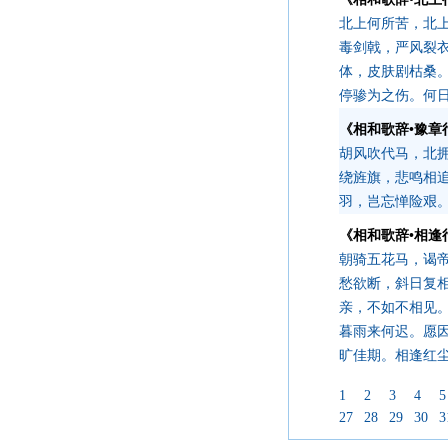
北上何所苦，北
毒剑戟，严风裂
体，皮肤剧枯桑
停骖为之伤。何
《相和歌辞•豫章
胡风吹代马，北
绕旌旗，悲鸣相
羽，岂忘惮险艰
《相和歌辞•相逢
朝骑五花马，谒
愁欲断，斜日复
亲，不如不相见
暮雨来何迟。愿
旷佳期。相逢红
1
2
3
4
5
27
28
29
30
3