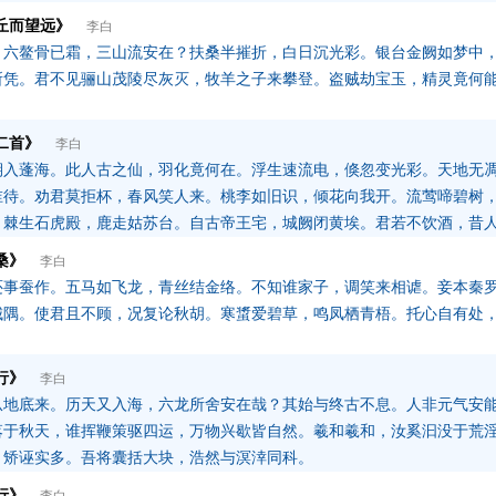
丘而望远》
李白
，六鳌骨已霜，三山流安在？扶桑半摧折，白日沉光彩。银台金阙如梦中
所凭。君不见骊山茂陵尽灰灭，牧羊之子来攀登。盗贼劫宝玉，精灵竟何
二首》
李白
期入蓬海。此人古之仙，羽化竟何在。浮生速流电，倏忽变光彩。天地无
谁待。劝君莫拒杯，春风笑人来。桃李如旧识，倾花向我开。流莺啼碧树
。棘生石虎殿，鹿走姑苏台。自古帝王宅，城阙闭黄埃。君若不饮酒，昔
桑》
李白
还事蚕作。五马如飞龙，青丝结金络。不知谁家子，调笑来相谑。妾本秦
城隅。使君且不顾，况复论秋胡。寒螀爱碧草，鸣凤栖青梧。托心自有处
。
行》
李白
从地底来。历天又入海，六龙所舍安在哉？其始与终古不息。人非元气安
落于秋天，谁挥鞭策驱四运，万物兴歇皆自然。羲和羲和，汝奚汩没于荒
，矫诬实多。吾将囊括大块，浩然与溟涬同科。
行》