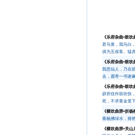
《乐府杂曲•鼓吹
君马黄，我马白
俱为五侯客。猛
《乐府杂曲•鼓吹
我思仙人，乃在
去，愿寄一书谢
《乐府杂曲•鼓吹
辟邪伎作鼓吹惊
死，不求黄金笼
《横吹曲辞•折杨
垂杨拂绿水，摇
《横吹曲辞•关山