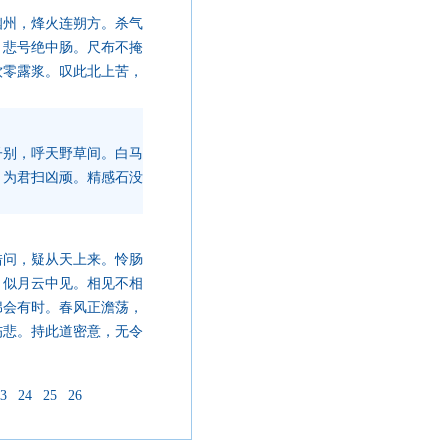
幽州，烽火连朔方。杀气
，悲号绝中肠。尺布不掩
饮零露浆。叹此北上苦，
子别，呼天野草间。白马
，为君扫凶顽。精感石没
借问，疑从天上来。怜肠
，似月云中见。相见不相
绵会有时。春风正澹荡，
伤悲。持此道密意，无令
3
24
25
26