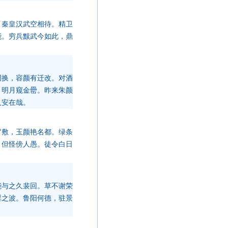
，秦皇汉武空相待。精卫
能。穷兵黩武今如此，鼎
凋换，容颜有迁改。对酒
，明月窥金罍。昨来朱颜
人安在哉。
罗敷，玉颜艳名都。绿条
，但怪傍人愚。徒令白日
能与之久裴回。草不谢荣
淫之波。鲁阳何德，驻景