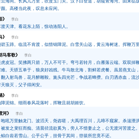
茫云海间。长风几万里，吹度玉门关。汉下白登道，胡窥青海湾。由来征
苦颜。高楼当此夜，叹息未应闲。
陌》
李白
车渡天津。看花东上陌，惊动洛阳人。
马》
李白
翻碧玉蹄。临流不肯渡，似惜锦障泥。白雪关山远，黄云海树迷。挥鞭万
胡马客歌》
李白
眼虎皮冠。笑拂两只箭，万人不可干。弯弓若转月，白雁落云端。双双掉
何难。天骄五单于，狼戾好凶残。牛马散北海，割鲜若虎餐。虽居燕支山
。翻入射鸟兽，花月醉雕鞍。旄头四光芒，争战若蜂攒。白刃洒赤血，流
时天狼灭，父子得闲安。
騧》
李白
地障泥锦。细雨春风花落时，挥鞭且就胡姬饮。
渡河》
李白
，咆吼万里触龙门。波滔天，尧咨嗟，大禹理百川，儿啼不窥家。杀湍湮
，被发之叟狂而痴。清晨径流欲奚为，旁人不惜妻止之，公无渡河苦渡之
长鲸白齿若雪山。公乎公乎，挂骨于其间，箜篌所悲竟不还。