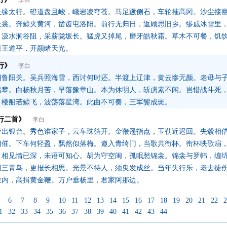
李白
上缘太行。磴道盘且峻，巉岩凌穹苍。马足蹶侧石，车轮摧高冈。沙尘接
衣裳。奔鲸夹黄河，凿齿屯洛阳。前行无归日，返顾思旧乡。惨戚冰雪里
。汲水涧谷阻，采薪陇坂长。猛虎又掉尾，磨牙皓秋霜。草木不可餐，饥
日王道平，开颜睹天光。
行》
李白
拥鲁阳关。吴兵照海雪，西讨何时还。半渡上辽津，黄云惨无颜。老母与
追攀。白杨秋月苦，早落豫章山。本为休明人，斩虏素不闲。岂惜战斗死
。楼船若鲸飞，波荡落星湾。此曲不可奏，三军鬓成斑。
行二首》
李白
帝出银台。秀色谁家子，云车珠箔开。金鞭遥指点，玉勒近迟回。夹毂相
相催。下车何轻盈，飘然似落梅。邀入青绮门，当歌共衔杯。衔杯映歌扇
。相见情已深，未语可知心。胡为守空闺，孤眠愁锦衾。锦衾与罗帏，缠
因三青鸟，更报长相思。光景不待人，须臾发成丝。当年失行乐，老去徒
尘内，高揖黄金鞭。万户垂杨里，君家阿那边。
6
7
8
9
10
11
12
13
14
15
16
17
18
19
20
21
22
2
1
32
33
34
35
36
37
38
39
40
41
42
43
44