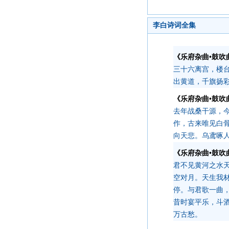
李白诗词全集
《乐府杂曲•鼓吹
三十六离宫，楼
出黄道，千旗扬
《乐府杂曲•鼓吹
去年战桑干源，
作，古来唯见白
向天悲。乌鸢啄
《乐府杂曲•鼓吹
君不见黄河之水
空对月。天生我
停。与君歌一曲
昔时宴平乐，斗
万古愁。