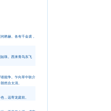
冠何赩赫。各有千金裘，
泪如珠。西来青鸟东飞
悍谁能争。乍向草中耿介
，朗然合太清。
春色，远寄龙庭前。