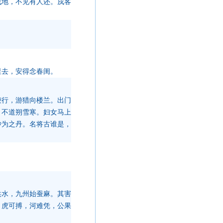
战地，不见有人还。戍客
里去，安得念春闺。
鞭行，游猎向楼兰。出门
，不道朔雪寒。妇女马上
沙为之丹。名将古谁是，
洪水，九州始蚕麻。其害
。虎可搏，河难凭，公果