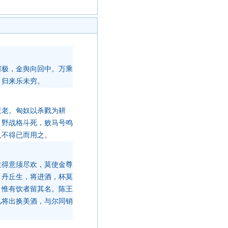
何极，金舆向回中。万乘
，归来乐未穷。
衰老。匈奴以杀戮为耕
。野战格斗死，败马号鸣
人不得已而用之。
生得意须尽欢，莫使金尊
，丹丘生，将进酒，杯莫
，惟有饮者留其名。陈王
儿将出换美酒，与尔同销