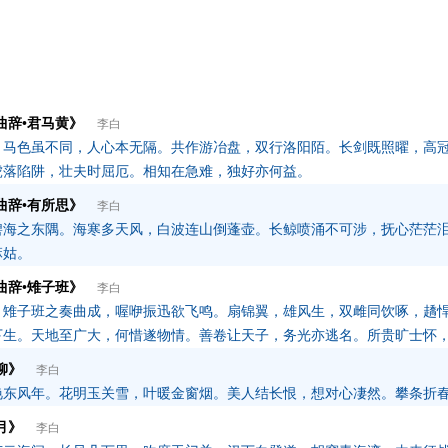
曲辞•君马黄》
李白
，马色虽不同，人心本无隔。共作游冶盘，双行洛阳陌。长剑既照曜，高
虎落陷阱，壮夫时屈厄。相知在急难，独好亦何益。
曲辞•有所思》
李白
碧海之东隅。海寒多天风，白波连山倒蓬壶。长鲸喷涌不可涉，抚心茫茫
麻姑。
曲辞•雉子班》
李白
，雉子班之奏曲成，喔咿振迅欲飞鸣。扇锦翼，雄风生，双雌同饮啄，趫
下生。天地至广大，何惜遂物情。善卷让天子，务光亦逃名。所贵旷士怀
柳》
李白
艳东风年。花明玉关雪，叶暖金窗烟。美人结长恨，想对心凄然。攀条折
月》
李白