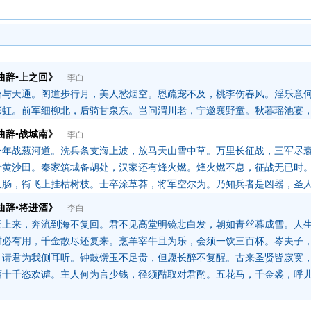
曲辞•上之回》
李白
台与天通。阁道步行月，美人愁烟空。恩疏宠不及，桃李伤春风。淫乐意
彩虹。前军细柳北，后骑甘泉东。岂问渭川老，宁邀襄野童。秋暮瑶池宴
曲辞•战城南》
李白
今年战葱河道。洗兵条支海上波，放马天山雪中草。万里长征战，三军尽
骨黄沙田。秦家筑城备胡处，汉家还有烽火燃。烽火燃不息，征战无已时
人肠，衔飞上挂枯树枝。士卒涂草莽，将军空尔为。乃知兵者是凶器，圣
曲辞•将进酒》
李白
天上来，奔流到海不复回。君不见高堂明镜悲白发，朝如青丝暮成雪。人
材必有用，千金散尽还复来。烹羊宰牛且为乐，会须一饮三百杯。岑夫子
，请君为我侧耳听。钟鼓馔玉不足贵，但愿长醉不复醒。古来圣贤皆寂寞
酒十千恣欢谑。主人何为言少钱，径须酤取对君酌。五花马，千金裘，呼