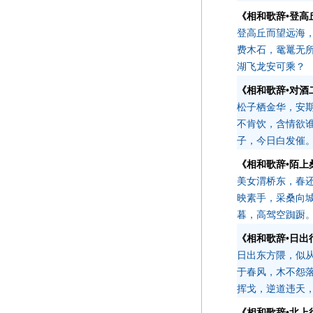
《相和歌辞•登高
登高丘而望远海
费木石，鼋鼍无
湖飞龙安可乘？
《相和歌辞•对酒
松子栖金华，安
不肯饮，含情欲
子，今日白发催
《相和歌辞•陌上
美女渭桥东，春
映素手，采桑向
暮，高驾空踟蹰
《相和歌辞•日出
日出东方隈，似
于春风，木不怨
挥戈，逆道违天
《相和歌辞•北上