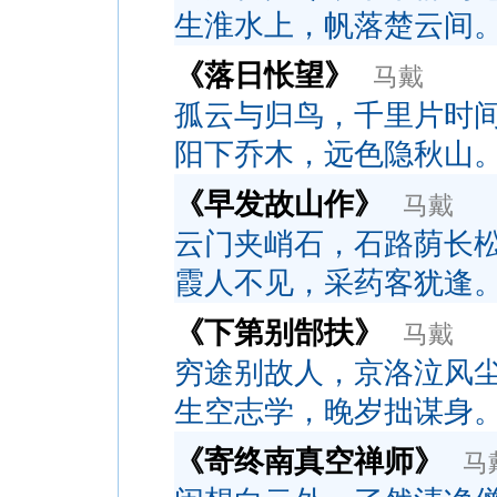
生淮水上，帆落楚云间
《落日怅望》
马戴
孤云与归鸟，千里片时
阳下乔木，远色隐秋山
《早发故山作》
马戴
云门夹峭石，石路荫长
霞人不见，采药客犹逢
《下第别郜扶》
马戴
穷途别故人，京洛泣风
生空志学，晚岁拙谋身
《寄终南真空禅师》
马