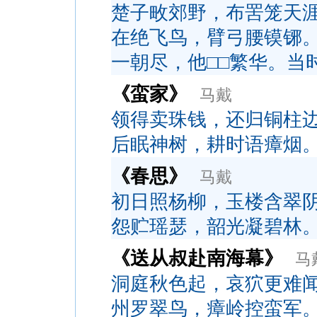
楚子畋郊野，布罟笼天
在绝飞鸟，臂弓腰镆铘
一朝尽，他□□繁华。当
《蛮家》
马戴
领得卖珠钱，还归铜柱
后眠神树，耕时语瘴烟
《春思》
马戴
初日照杨柳，玉楼含翠
怨贮瑶瑟，韶光凝碧林
《送从叔赴南海幕》
马
洞庭秋色起，哀狖更难
州罗翠鸟，瘴岭控蛮军