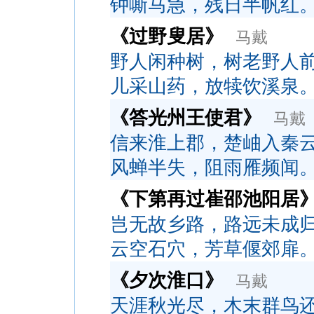
钟嘶马急，残日半帆红
《过野叟居》
马戴
野人闲种树，树老野人
儿采山药，放犊饮溪泉
《答光州王使君》
马戴
信来淮上郡，楚岫入秦
风蝉半失，阻雨雁频闻
《下第再过崔邵池阳居
岂无故乡路，路远未成
云空石穴，芳草偃郊扉
《夕次淮口》
马戴
天涯秋光尽，木末群鸟