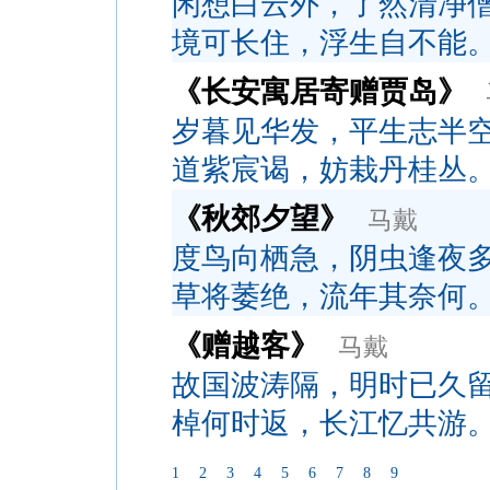
闲想白云外，了然清净
境可长住，浮生自不能
《长安寓居寄赠贾岛》
岁暮见华发，平生志半
道紫宸谒，妨栽丹桂丛
《秋郊夕望》
马戴
度鸟向栖急，阴虫逢夜
草将萎绝，流年其奈何
《赠越客》
马戴
故国波涛隔，明时已久
棹何时返，长江忆共游
1
2
3
4
5
6
7
8
9