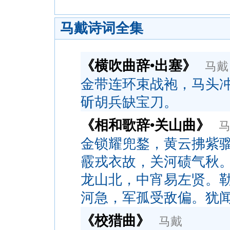
马戴诗词全集
《横吹曲辞•出塞》
马戴
金带连环束战袍，马头
斫胡兵缺宝刀。
《相和歌辞•关山曲》
金锁耀兜鍪，黄云拂紫
霰戎衣故，关河碛气秋
龙山北，中宵易左贤。
河急，军孤受敌偏。犹
《校猎曲》
马戴