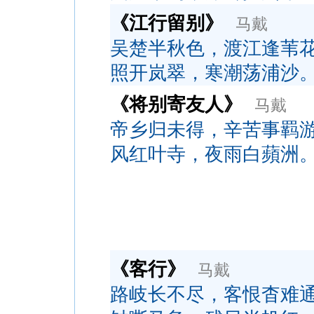
《江行留别》
马戴
吴楚半秋色，渡江逢苇
照开岚翠，寒潮荡浦沙
《将别寄友人》
马戴
帝乡归未得，辛苦事羁
风红叶寺，夜雨白蘋洲
《客行》
马戴
路岐长不尽，客恨杳难