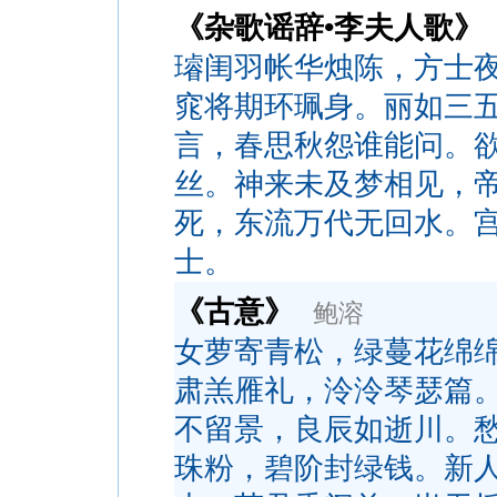
《杂歌谣辞•李夫人歌》
璿闺羽帐华烛陈，方士
窕将期环珮身。丽如三
言，春思秋怨谁能问。
丝。神来未及梦相见，
死，东流万代无回水。
士。
《古意》
鲍溶
女萝寄青松，绿蔓花绵
肃羔雁礼，泠泠琴瑟篇
不留景，良辰如逝川。
珠粉，碧阶封绿钱。新