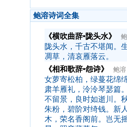
鲍溶诗词全集
《横吹曲辞•陇头水》
陇头水，千古不堪闻。
凋草，清哀雁落云。
《相和歌辞•怨诗》
鲍溶
女萝寄松柏，绿蔓花绵
肃羊雁礼，泠泠琴瑟篇
不留景，良时如逝川。
朱粉，碧阶对绮钱。新
木，荣名香阁前。岂无