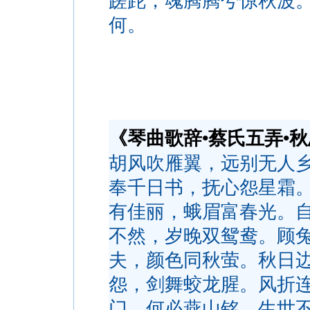
蹉跎，魂腾腾兮惊秋波
何。
《琴曲歌辞•蔡氏五弄•
胡风吹雁翼，远别无人
奉千日书，抚心怨星霜
有佳丽，蛾眉富春光。
不然，岁晚双鸳鸯。顾
夫，颜色同秋萤。秋日
怨，剑舞蛟龙腥。风折
门，何必燕山铭。生世