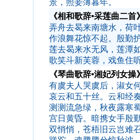
景，照妾薄暮年。
《相和歌辞•采莲曲二首
弄舟去曷来南塘水，荷
作浪舞花惊不起。殷勤
莲去曷来水无风，莲潭
歌笑斗新芙蓉，戏鱼住
《琴曲歌辞•湘妃列女操
有虞夫人哭虞后，淑女
哀云和五十丝。云和经
测测流急绿，秋夜露寒
宫日黄昏。暗携女手殷
双悄悄，苍梧旧云岂难