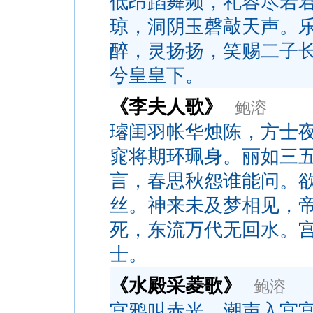
低昂蹈舞频，礼容尽若
琼，洞阴玉磬敲天声。
醉，灵扬扬，笑赐二子
兮皇皇下。
《李夫人歌》
鲍溶
璿闺羽帐华烛陈，方士
窕将期环珮身。丽如三
言，春思秋怨谁能问。
丝。神来未及梦相见，
死，东流万代无回水。
士。
《水殿采菱歌》
鲍溶
宫鸦叫赤光，潮声入宫