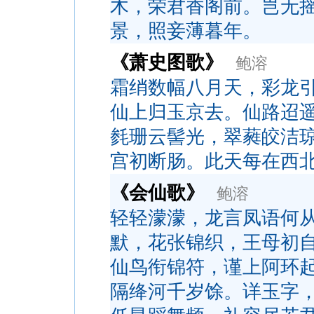
木，荣君香阁前。岂无
景，照妾薄暮年。
《萧史图歌》
鲍溶
霜绡数幅八月天，彩龙
仙上归玉京去。仙路迢
毵珊云髻光，翠蕤皎洁
宫初断肠。此天每在西
《会仙歌》
鲍溶
轻轻濛濛，龙言凤语何
默，花张锦织，王母初
仙鸟衔锦符，谨上阿环
隔绛河千岁馀。详玉字