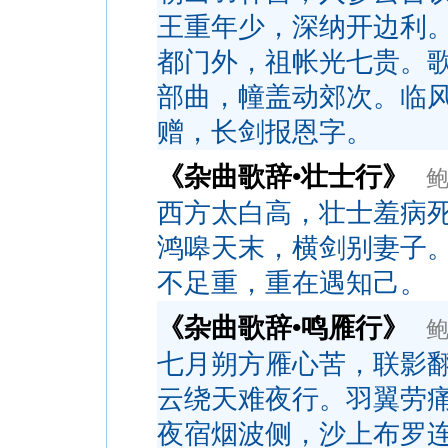
王重年少，深纳开边利
都门外，祖帐光七贵。
部曲，幢盖动郊次。临
赠，长剑报恩字。
《杂曲歌辞•壮士行》
西方太白高，壮士羞病
鸿嗥天末，横剑别妻子
不足重，重在遇知己。
《杂曲歌辞•鸣雁行》
七月朔方雁心苦，联影
云绕天难夜行。羽翼劳
夜宿烟波侧，沙上布罗