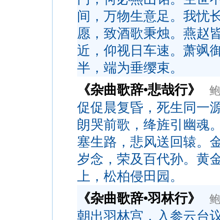
间，万物生意足。我忧
愿，致酒歌秉烛。燕赵
近，仰视日车速。萧飒
半，端为垂缨束。
《杂曲歌辞•悲哉行》
促促晨复昏，死生同一
朗哭前歌，绛旌引幽魂
塞生路，悲风送回辕。
岁念，荣及百代孙。黄
上，松柏侵田园。
《杂曲歌辞•羽林行》
朝出羽林宫，入参云台