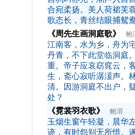
合宛柔扬。美人荷裙芙
歌态长，青丝结眼捕鸳
《周先生画洞庭歌》
鲍
江南客，水为乡，舟为
丹青，不下此堂临洞庭
重。帝子应哀窈窕云，
生，斋心寂听潺湲声。
清。因游洞庭不出户，
处？
《霓裳羽衣歌》
鲍溶
玉烟生窗午轻凝，晨华
迹，有时怨别无所惜。