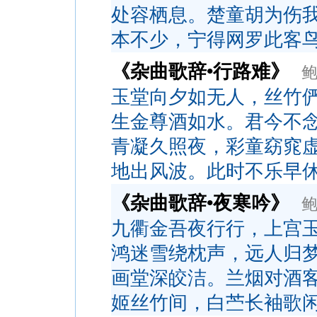
处容栖息。楚童胡为伤
本不少，宁得网罗此客
《杂曲歌辞•行路难》
玉堂向夕如无人，丝竹
生金尊酒如水。君今不
青凝久照夜，彩童窈窕
地出风波。此时不乐早
《杂曲歌辞•夜寒吟》
九衢金吾夜行行，上宫
鸿迷雪绕枕声，远人归
画堂深皎洁。兰烟对酒
姬丝竹间，白苎长袖歌