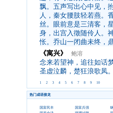
飘。五声写出心中见，
人，秦女腰肢轻若燕。
丝。眼前意是三清客，
身，出宫入徵随伶人。
怅。乔山一闭曲未终，
《寓兴》
鲍溶
念来若望神，追往如话
圣虚泣麟，楚狂浪歌凤
1
2
3
4
5
6
7
8
9
10
热门成语接龙
国富民丰
国富兵强