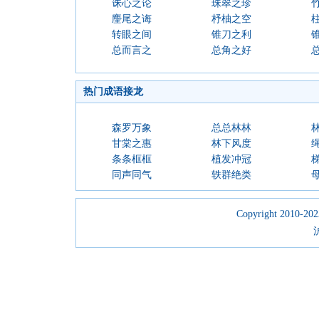
诛心之论
珠翠之珍
麈尾之诲
杼柚之空
转眼之间
锥刀之利
总而言之
总角之好
热门成语接龙
森罗万象
总总林林
甘棠之惠
林下风度
条条框框
植发冲冠
同声同气
轶群绝类
Copyright 2010-2023