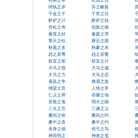
祁奚之举
杞国之忧
绮纨之岁
弃之敝屣
千金之子
千里之任
黔驴之计
黔驴之技
乔松之寿
切肤之痛
秦晋之好
秦庭之哭
擎天之柱
磬石之固
秋毫之末
秋豪之末
趋之若骛
趋之若鹜
权宜之策
权宜之计
犬马之报
犬马之诚
犬马之力
犬马之恋
雀鼠之争
燃眉之急
绕梁之音
人情之常
仁义之师
容膝之地
若敖之鬼
弱水之隔
三夫之言
三谏之义
桑间之咏
桑间之约
桑中之喜
桑中之约
杀身之祸
伤弓之鸟
神而明之
神来之笔