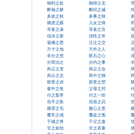
独到之处
独得之见
断袖之癖
断织之诫
多故之秋
多事之秋
饿虎之蹊
儿女之情
耳食之谈
耳食之言
伐冰之家
伐性之斧
返哺之恩
泛泛之交
方寸之地
方外之人
非分之想
匪石之心
分而治之
分内之事
风尘之变
风尘之会
风云之志
风中之烛
肤受之诉
肤受之愬
釜中之鱼
父母之邦
付之梨枣
付之一炬
负手之歌
负俗之讥
腹背之毛
腹心之患
覆车之戒
覆盆之冤
干城之将
干父之蛊
甘之如饴
甘之若素