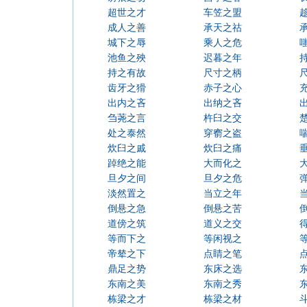
超世之才
车笠之盟
成人之善
承天之祜
城下之辱
乘人之危
池鱼之殃
迟暮之年
持之有故
尺寸之柄
齿牙之猾
赤子之心
出内之吝
出纳之吝
刍荛之言
杵臼之交
处之泰然
穿窬之盗
炊臼之戚
炊臼之痛
踔绝之能
大而化之
旦夕之间
旦夕之危
淡然置之
当立之年
倒悬之急
倒悬之苦
道傍之筑
道义之交
等而下之
等闲视之
帝辇之下
点睛之笔
鼎足之势
东床之选
东南之美
东南之秀
栋梁之才
栋梁之材