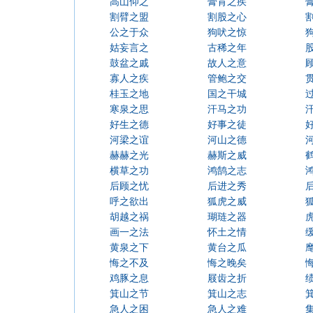
高山仰之
膏肓之疾
割臂之盟
割股之心
公之于众
狗吠之惊
姑妄言之
古稀之年
鼓盆之戚
故人之意
寡人之疾
管鲍之交
桂玉之地
国之干城
寒泉之思
汗马之功
好生之德
好事之徒
河梁之谊
河山之德
赫赫之光
赫斯之威
横草之功
鸿鹄之志
后顾之忧
后进之秀
呼之欲出
狐虎之威
胡越之祸
瑚琏之器
画一之法
怀土之情
黄泉之下
黄台之瓜
悔之不及
悔之晚矣
鸡豚之息
屐齿之折
箕山之节
箕山之志
急人之困
急人之难