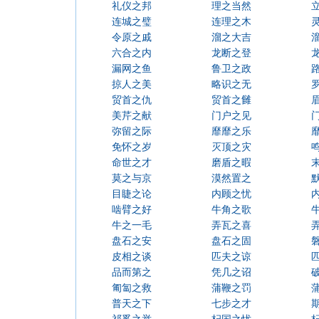
礼仪之邦
理之当然
连城之璧
连理之木
令原之戚
溜之大吉
六合之内
龙断之登
漏网之鱼
鲁卫之政
掠人之美
略识之无
贸首之仇
贸首之雠
美芹之献
门户之见
弥留之际
靡靡之乐
免怀之岁
灭顶之灾
命世之才
磨盾之暇
莫之与京
漠然置之
目睫之论
内顾之忧
啮臂之好
牛角之歌
牛之一毛
弄瓦之喜
盘石之安
盘石之固
皮相之谈
匹夫之谅
品而第之
凭几之诏
匍匐之救
蒲鞭之罚
普天之下
七步之才