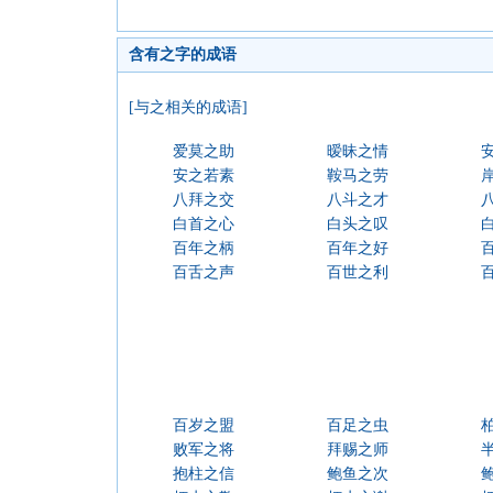
含有之字的成语
[与之相关的成语]
爱莫之助
暧昧之情
安之若素
鞍马之劳
八拜之交
八斗之才
白首之心
白头之叹
百年之柄
百年之好
百舌之声
百世之利
百岁之盟
百足之虫
败军之将
拜赐之师
抱柱之信
鲍鱼之次