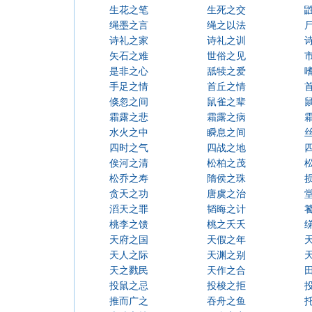
生花之笔
生死之交
绳墨之言
绳之以法
诗礼之家
诗礼之训
矢石之难
世俗之见
是非之心
舐犊之爱
手足之情
首丘之情
倏忽之间
鼠雀之辈
霜露之悲
霜露之病
水火之中
瞬息之间
四时之气
四战之地
俟河之清
松柏之茂
松乔之寿
隋侯之珠
贪天之功
唐虞之治
滔天之罪
韬晦之计
桃李之馈
桃之夭夭
天府之国
天假之年
天人之际
天渊之别
天之戮民
天作之合
投鼠之忌
投梭之拒
推而广之
吞舟之鱼