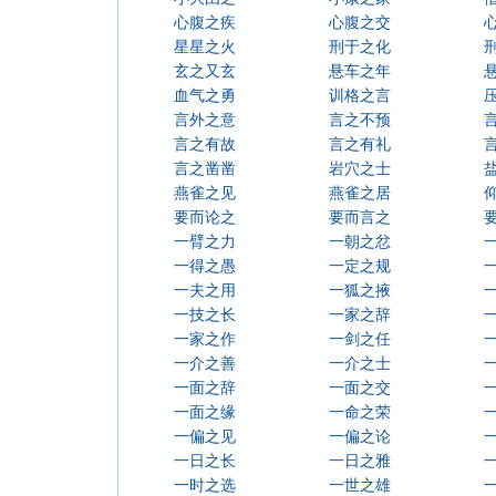
心腹之疾
心腹之交
星星之火
刑于之化
玄之又玄
悬车之年
血气之勇
训格之言
言外之意
言之不预
言之有故
言之有礼
言之凿凿
岩穴之士
燕雀之见
燕雀之居
要而论之
要而言之
一臂之力
一朝之忿
一得之愚
一定之规
一夫之用
一狐之掖
一技之长
一家之辞
一家之作
一剑之任
一介之善
一介之士
一面之辞
一面之交
一面之缘
一命之荣
一偏之见
一偏之论
一日之长
一日之雅
一时之选
一世之雄