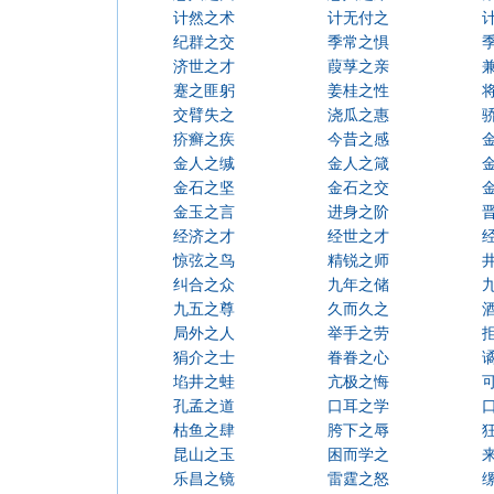
计然之术
计无付之
纪群之交
季常之惧
济世之才
葭莩之亲
蹇之匪躬
姜桂之性
交臂失之
浇瓜之惠
疥癣之疾
今昔之感
金人之缄
金人之箴
金石之坚
金石之交
金玉之言
进身之阶
经济之才
经世之才
惊弦之鸟
精锐之师
纠合之众
九年之储
九五之尊
久而久之
局外之人
举手之劳
狷介之士
眷眷之心
埳井之蛙
亢极之悔
孔孟之道
口耳之学
枯鱼之肆
胯下之辱
昆山之玉
困而学之
乐昌之镜
雷霆之怒