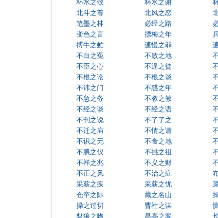
杯水之敬
杯水之谢
北斗之尊
北风之恋
笔墨之林
必经之路
变色之言
摽梅之年
搏牛之虻
逋慢之罪
不白之冤
不败之地
不臣之心
不逞之徒
不根之论
不根之谈
不讳之门
不惑之年
不急之务
不教之教
不经之谈
不经之语
不刊之说
不了了之
不迁之庙
不情之请
不识之无
不食之地
不腆之仪
不挑之祖
不祥之兆
不义之财
不正之风
不治之症
采薪之疾
采薪之忧
仓卒之际
藏之名山
操之过切
曹社之谋
豺狼之吻
昌亭之客