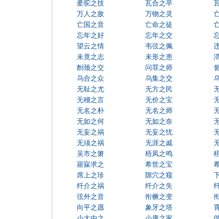
橐驼之技
瓦合之卒
万人之敌
万物之灵
亡国之音
亡命之徒
忘年之好
忘年之交
望云之情
韦弦之佩
未竟之志
未形之患
刎颈之交
问罪之师
乌合之众
乌集之交
无耻之尤
无方之民
无稽之言
无价之宝
无名之朴
无名之师
无如之何
无如之奈
无妄之祸
无妄之忧
无须之祸
无涯之戚
吴市之箫
梧凤之鸣
寤寐求之
希世之宝
席上之珍
隙穴之窥
纤介之祸
纤介之失
弦外之音
衔橛之变
向平之愿
象牙之塔
小大由之
小康之家