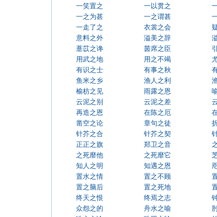
一笑置之
一以贯之
一之为甚
一之谓甚
一走了之
衣裳之会
意料之外
溢美之辞
薏苡之谗
茵席之臣
用武之地
用之不竭
有识之士
有事之秋
鱼米之乡
渔人之利
榆枋之见
雨露之恩
云泥之别
云泥之差
再造之恩
在陈之厄
凿空之论
章句之徒
针芥之合
针芥之契
正正之旗
郑卫之音
之死靡他
之死靡它
知人之明
知遇之恩
置水之情
置之不顾
置之脑后
置之死地
终天之恨
终焉之志
众怨之的
舟水之喻