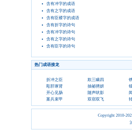
含有冲字的成语
含有之字的成语
含有臣褛字的成语
含有折字的诗句
含有冲字的诗句
含有之字的诗句
含有臣字的诗句
热门成语接龙
折冲之臣
欺三瞒四
彫肝琢肾
抽祕骋妍
开心见肠
随声吠影
案兵束甲
双宿双飞
Copyright 2010-2023