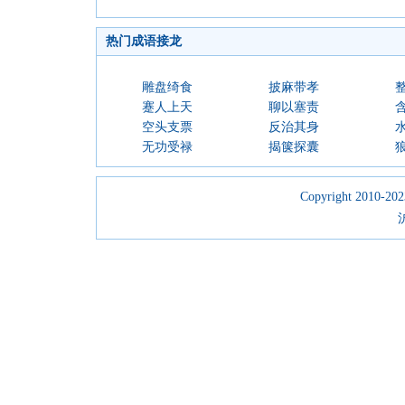
热门成语接龙
雕盘绮食
披麻带孝
蹇人上天
聊以塞责
空头支票
反治其身
无功受禄
揭箧探囊
Copyright 2010-2023