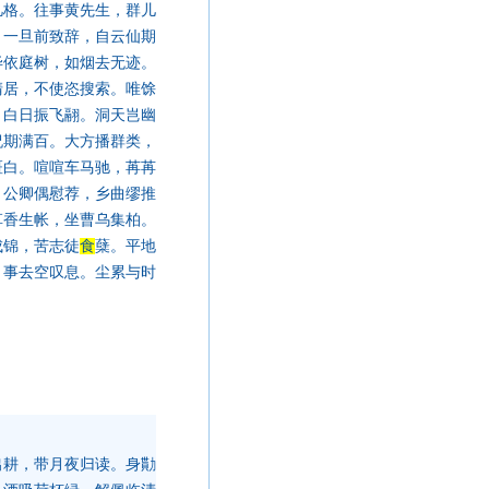
凡格。往事黄先生，群儿
。一旦前致辞，自云仙期
毕依庭树，如烟去无迹。
清居，不使恣搜索。唯馀
，白日振飞翮。洞天岂幽
祝期满百。大方播群类，
斑白。喧喧车马驰，苒苒
。公卿偶慰荐，乡曲缪推
草香生帐，坐曹乌集柏。
成锦，苦志徒
食
蘖。平地
，事去空叹息。尘累与时
出耕，带月夜归读。身勩