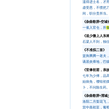
滥得进士名，才
虚受恩，不惯把
间，职分贵所当
《杂曲歌辞•空城
一雀入官仓，所
《送少微上人东
石梁人不到，独
《不准拟二首》
篮舆腾腾一老夫
谪居炎瘴地，巴
《官俸初罢，亲
七年为少傅，品
始病免，缨组初
卜，不问陈生药
《杂曲歌辞•渭城
洛阳二月梨花飞
宫中燕初至，葡