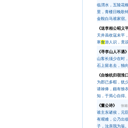
临渭水，五陵花
里，青楼日晚歌
金鞍白马谁家宿
《送李相公昭义
天井虽收寇未平
寒
食
游人识，竟
《寻李山人不遇
山客长须少在时
石上留名去，独
《自馀杭归宿淮
为郡已多暇，犹
请禄俸，颇有馀
知，于焉心自得
《董公诗》
张籍
谁主东诸侯，元
有艰难，公乃出
子，汝亲我为翁