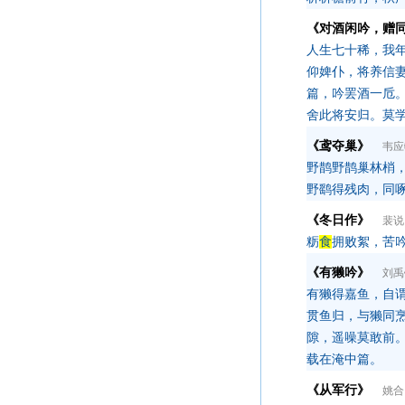
《对酒闲吟，赠
人生七十稀，我
仰婢仆，将养信
篇，吟罢酒一卮
舍此将安归。莫
《鸢夺巢》
韦应
野鹊野鹊巢林梢
野鹞得残肉，同
《冬日作》
裴说
粝
食
拥败絮，苦
《有獭吟》
刘禹
有獭得嘉鱼，自
贯鱼归，与獭同
隙，遥噪莫敢前
载在淹中篇。
《从军行》
姚合