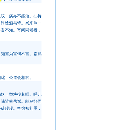
足叹，病亦不能治。扶持
，尚馀酒与诗。兴来吟一
外吾不知。寄问同老者，
，知鸢为害何不言。霜鹯
如此，公道会相容。
为妖，举块投其咽。呼儿
，哺雏林岳巅。鸱乌欲伺
祭徒虔虔。空馀知礼重，