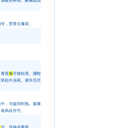
，酒吸荷杯绿。解佩临清
朝寺，焚香古像前。
，青苗
食
尽馀枯茎。捕蝗
重草枯牛冻死。艰辛历尽
甑中，与饭同时熟。紫箨
，南风吹作竹。
食
忌，开镜倍萎黄。