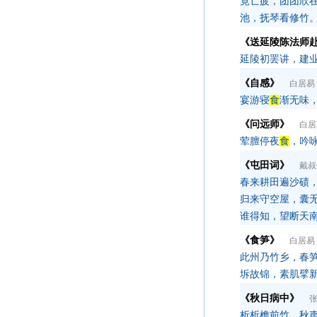
竟亡疲，团团欣
池，抚琴看修竹
《送延陵陈法师
延陵初罢讲，建
《自感》
白居易
宴游寝
食
渐无味
《问远师》
白居
荤膻停夜
食
，吟
《屯田词》
戴叔
春来耕田遍沙碛
归来守空屋，囊
谁得知，望断天
《食笋》
白居易
此州乃竹乡，春
坼故锦，素肌擘
《秋日病中》
析析檐前竹，秋