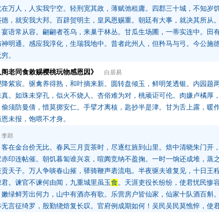
忧在万人，人实我宁空。轻刑宽其政，薄赋弛租庸。四郡三十城，不知岁
盛德，就安我大邦。百辟贺明主，皇风恩赐重。朝廷有大事，就决其所从
，宴语常从容。翩翩者苍乌，来巢于林丛。甘瓜生场圃，一蒂实连中。田
与神明通。感应我淳化，生瑞我地中。昔者此州人，但矜马与弓。今公施
无穷。
人阁老同食敕赐樱桃玩物感恩因》
白居易
樱降紫宸。驱禽养得熟，和叶摘来新。圆转盘倾玉，鲜明笼透银。内园题
味真。如珠未穿孔，似火不烧人。杏俗难为对，桃顽讵可伦。肉嫌卢橘厚
。偷须防曼倩，惜莫掷安仁。手擘才离核，匙抄半是津。甘为舌上露，暖
惭恩未报，饱喂不才身。
李郢
，客在金台价无比。春风三月贡茶时，尽逐红旌到山里。焙中清晓朱门开
家赤印连帖催。朝饥暮匐谁兴哀，喧阗竞纳不盈掬。一时一饷还成堆，蒸
表贡天子。万人争啖春山摧，驿骑鞭声砉流电。半夜驱夫谁复见，十日王
谏君。谏官不谏何由闻，九重城里虽玉
食
。天涯吏役长纷纷，使君忧民惨
。嫩绿鲜芳出何力，山中有酒亦有歌。乐营房户皆仙家，仙家十队酒百斛
亦无言征绮罗，殷勤绕焙复长叹。官府例成期如何！吴民吴民莫憔悴，使