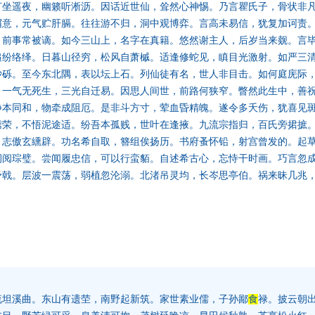
灯坐遥夜，幽籁听淅沥。因话近世仙，耸然心神惕。乃言瞿氏子，骨状非
屑意，元气贮肝膈。往往游不归，洞中观博弈。言高未易信，犹复加诃责
，前事常被谪。如今三山上，名字在真籍。悠然谢主人，后岁当来觌。言
追纷络绎。日暮山径穷，松风自萧槭。适逢修蛇见，瞋目光激射。如严三
沙砾。至今东北隅，表以坛上石。列仙徒有名，世人非目击。如何庭庑际
。一气无死生，三光自迁易。因思人间世，前路何狭窄。瞥然此生中，善
静本同和，物牵成阻厄。是非斗方寸，荤血昏精魄。遂令多夭伤，犹喜见
绣荣，不悟泥途适。纷吾本孤贱，世叶在逢掖。九流宗指归，百氏旁捃摭
，志傲玄纁辟。功名希自取，簪组俟扬历。书府蚤怀铅，射宫曾发的。起
祠阅琮璧。尝闻履忠信，可以行蛮貊。自述希古心，忘恃干时画。巧言忽
矛戟。层波一震荡，弱植忽沦溺。北渚吊灵均，长岑思亭伯。祸来昧几兆
流坦溪曲。东山有遗茔，南野起新筑。家世素业儒，子孙鄙
食
禄。披云朝