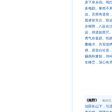
床下阜乡舄。明
多侮剧。謷然不
迫。言师有道骨
观者皆失次，惊
步纲势，八趾在
远，得道如咫尺
秀气肖翕辟。性
桑榆夕。共安缇
择。居安白社贫
赐燕聆箫韶，侍
生峰峦，深心有
《南野》
戴叔伦
治田长山下，引