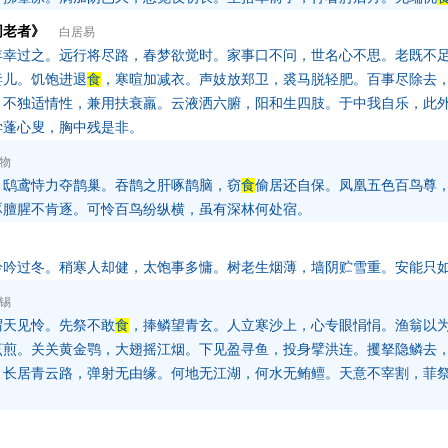
同老者》
白居易
年幸过之。远行将尽路，春梦欲觉时。家事口不问，世名心不思。老既不
妻儿。饥饱进退
食
，寒暄加减衣。声妓放郑卫，裘马脱轻肥。百事尽除去
。不独适情性，兼用扶衰羸。云液洒六腑，阳和生四肢。于中我自乐，此
学蓬心叟，胸中残是非。
物
，鸱鸢恃力夺鹊巢。吞鹊之肝啄鹊脑，窃
食
偷居还自保。凤凰五色百鸟尊
啄膻腥不肯逐。可怜百鸟纷纵横，虽有深林何处宿。
吟吟过冬。稍寒人却健，太饱事多慵。树老生烟薄，墙阴贮雪重。安能只
锡
谓天见怜。先祭不敢
食
，捧鳞望青玄。人立寒沙上，心专眼悁悁。渔翁以
烹煎。关关黄金鹗，大翅摇江烟。下见盈寻鱼，投身擘洪连。攫拏隐鳞去
。长居青云路，弹射无由缘。何地无江湖，何水无鲔鳣。天意不宰割，菲