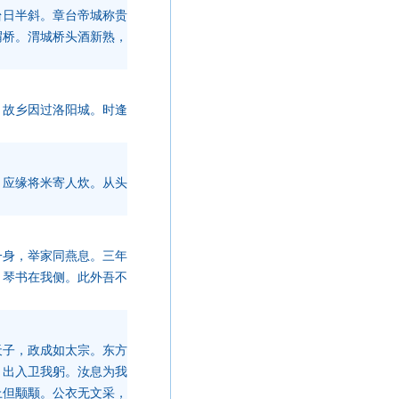
台日半斜。章台帝城称贵
渭桥。渭城桥头酒新熟，
。
，故乡因过洛阳城。时逢
，应缘将米寄人炊。从头
一身，举家同燕息。三年
，琴书在我侧。此外吾不
天子，政成如太宗。东方
，出入卫我躬。汝息为我
上但颙颙。公衣无文采，