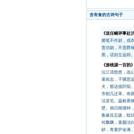
含有食的古诗句子
《送任畹评事赴
掷笔不作尉，戎
贵功勋，不贵爵
黑，话别立远郊
《游桃源一百韵
沅江清悠悠，连
著前志，子骥思
犬，豁达值阡陌
市朝几迁革。有
洁灵宅。蕊检香
壁。旭日闻撞钟
夤缘且忘疲，耽
何飘飖，童颜洁
砂，青童护金液