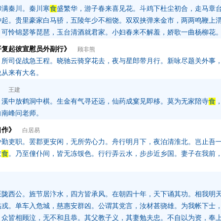
柳满秦川。秦川寒
食
盛繁华，游子春来喜见花。斗鸡下杜尘初合，走马章
钟起。贵里豪家白马骄，五陵年少不相饶。双双挟弹来金市，两两鸣鞭上
。可怜锦瑟筝琵琶，玉台清酒就君家。小妇春来不解羞，娇歌一曲杨柳花
平复起彼宣慰员外副行》
顾非熊
，所司促战急王程。晓驰云骑穿花去，夜与星郎带月行。新咏尽题关外事
说从来有大名。
》
王建
，溪中放鹤洞中棋。生金有气寻还远，仙药成窠见即移。莫为无家陪寺
食
向南峰问老师。
口作》
白居易
少勤吏职。罢郡更安闲，无所劳心力。舟行明月下，夜泊清淮北。岂止吾
衣
食
。乃至僮仆间，皆无冻馁色。行行弄云水，步步近乡国。妻子在我前
。
臣陇西公。旌节居汴水，四方皆承风。在朝四十年，天下诵其功。相我明
临戎。单车入危城，慈惠安群凶。公谓其党言，汝材甚骁雄。为我帐下士
。众皆相顾泣，无不和且恭。其父教子义，其妻勉夫忠。不自以为资，奉