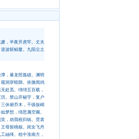
忧虞，半夜开虎牢。丈夫
，逆波斩鲸鳌。九陌尘土
绿潭，暴龙照孤碛。渊明
，窥洞穿暗隙。依微闻鸡
溪无处觅。绵绵五百载，
宝历。禁山开秘宇，复户
。三休俯乔木，千级扳峭
寻如梦想，绵思属空阒。
我笑，劝我税归轭。霓裳
，王母留桃核。姹女飞丹
札工紬绎。枕中淮南方，