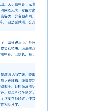
饥凶。天子临朝喜，元老
。海内既无虞，君臣方肃
有嘉谷陇，异亩穗亦同。
德礼，自然威武崇。公其
两字，四掖赐三臣。荧惑
，皮笑荔枝皴。琼液酸甜
作腹中春。已惧长尸禄，
，筐箱渐见新芽来。陵烟
之馥之香胜梅。研膏架动
程路四千。到时须及清明
容色。就焙尝茶坐诸客，
。金丝宴馔随经过，使君
君作相期苏尔。