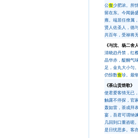
公
食
少肥浓。所
留在东。今闻扬
雍。端居任僚属
贤人佐圣人，德
共百年，受禄将
《与沈、杨二舍
清晓趋丹禁，红
晶华赤，醍醐气
足，金丸大小匀
仍惊数
食
珍。最
《茶山贡焙歌》
使君爱客情无已
触露不停探，官
轰如雷，茶成拜
宴，吾君可谓纳
几回到口重咨嗟
是日忧思多。客