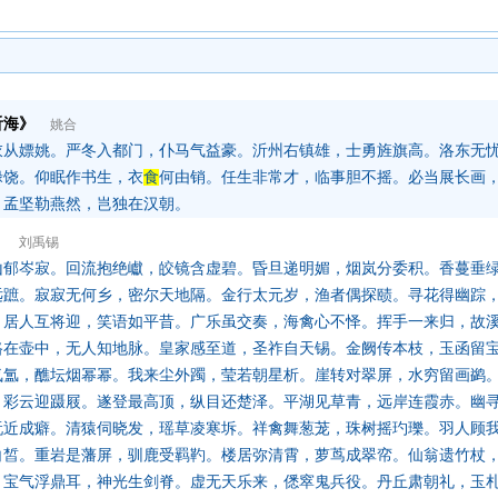
沂海》
姚合
衣从嫖姚。严冬入都门，仆马气益豪。沂州右镇雄，士勇旌旗高。洛东无
禄饶。仰眠作书生，衣
食
何由销。任生非常才，临事胆不摇。必当展长画
。孟坚勒燕然，岂独在汉朝。
》
刘禹锡
山郁岑寂。回流抱绝巘，皎镜含虚碧。昏旦递明媚，烟岚分委积。香蔓垂
远蹠。寂寂无何乡，密尔天地隔。金行太元岁，渔者偶探赜。寻花得幽踪
。居人互将迎，笑语如平昔。广乐虽交奏，海禽心不怿。挥手一来归，故
路在壶中，无人知地脉。皇家感至道，圣祚自天锡。金阙传本枝，玉函留
氛氲，醮坛烟幂幂。我来尘外躅，莹若朝星析。崖转对翠屏，水穷留画鹢
，彩云迎蹑屐。遂登最高顶，纵目还楚泽。平湖见草青，远岸连霞赤。幽
玩近成癖。清猿伺晓发，瑶草凌寒坼。祥禽舞葱茏，珠树摇玓瓅。羽人顾
白皙。重岩是藩屏，驯鹿受羁靮。楼居弥清霄，萝茑成翠帟。仙翁遗竹杖
。宝气浮鼎耳，神光生剑脊。虚无天乐来，僁窣鬼兵役。丹丘肃朝礼，玉