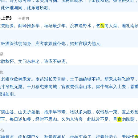
在目。野芳绿可采，泉美清可掬。茂树延晚凉，早田候秋熟。茶烹松火红
。此怀谁与同，此乐君所独。
赴上元》
皇甫冉
业去随缘。翻译推多学，坛场最少年。浣衣逢野水，乞
食
向人烟。遍礼南
，杯酒管弦徒绕身。宾客欢娱僮仆饱，始知官职为他人。
易
咏散秋怀。笑问东林老，诗应不破斋。
伦
，老稚欣欣种禾麦。麦苗渐长天苦晴，土干确确锄不得。新禾未熟飞蝗至
无寸帛瓶无粟。十月移屯来向城，官教去伐南山木。驱牛驾车入山去，霜
南泪如雨。
笋满山谷。山夫折盈抱，抱来早市鬻。物以多为贱，双钱易一束。置之炊
新玉。每日遂加餐，经时不思肉。久为京洛客，此味常不足。且
食
勿踟蹰
张祜
声拂簟凉。病加阴已久，愁觉夜初长。坐拾车前子，行看肘后方。无端忧