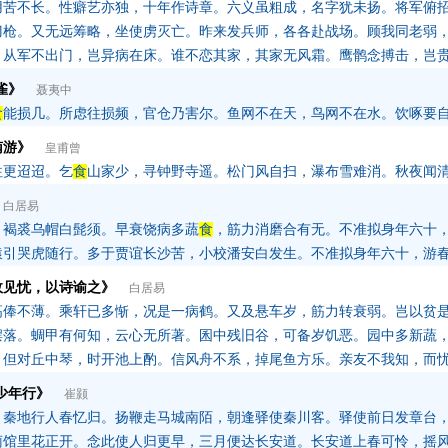
用苦不长。性癖艺亦独，十年作诗章。六义虽粗成，名字犹未扬。将军俯
刀枪。又无远筹略，坐使虏灭亡。昨来发兵师，各各赴战场。顾我同老弱
。从军不出门，岂异病在床。谁不恋其家，其家无风霜。鹰鹘念搏击，岂
雀》
聂夷中
食
能损几。所虑往损频，官仓乃害尔。鱼网不在天，鸟网不在水。饮啄要
南游》
皇甫曾
往更迢迢。乞
食
山家少，寻钟野寺遥。松门风自扫，瀑布雪难消。秋夜闻
白居易
，褐裘乌帽白髭须。早衰饶病多蔬
食
，筋力消磨合有无。不准拟身年六十
猿引哭虎随行。多于贾谊长沙苦，小校潘安白发生。不准拟身年六十，游
故见忧，以诗谕之》
白居易
高俸不薄。乘轩已多惭，况是一病鹤。又及悬车岁，筋力转衰弱。岂以贫
摆落。蜩甲有何知，云心无所著。囷中残旧谷，可备岁饥恶。园中多新蔬
。但对丘中琴，时开池上酌。信风舟不系，掉尾鱼方乐。亲友不我知，而
少年行》
崔颢
，秦地行人春忆归。扬鞭走马城南陌，朝逢驿使秦川客。驿使前日发章台
萄馆里花正开。念此使人归更早，三月便达长安道。长安道上春可怜，摇