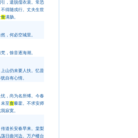
招引，遣脱儒衣裳。常恐
，不得随戎行。丈夫生世
贵
食
满肠。
自然，何必空城里。
清梵，馀音逐海潮。
，上山仍未要人扶。忆昔
春犹自有心情。
是忧，尚为名所缚。今春
，未至
食
藜藿。不求安师
忧我寂寞。
，传道长安春早来。棠梨
风荡日曲河边。万户楼台