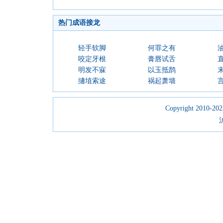
热门成语接龙
轻手软脚
何罪之有
咬定牙根
膏唇试舌
明发不寐
以玉抵鹊
擿埴索途
祸起萧墙
Copyright 2010-2023