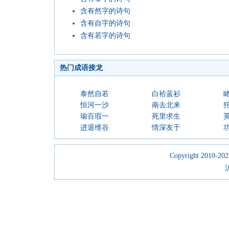
含有然字的诗句
含有自字的诗句
含有若字的诗句
热门成语接龙
泰然自若
白袷蓝衫
恒河一沙
南去北来
瑜百瑕一
死里求生
进退维谷
情深友于
Copyright 2010-2023