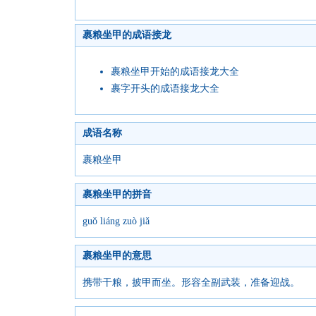
裹粮坐甲的成语接龙
裹粮坐甲开始的成语接龙大全
裹字开头的成语接龙大全
成语名称
裹粮坐甲
裹粮坐甲的拼音
guǒ liáng zuò jiǎ
裹粮坐甲的意思
携带干粮，披甲而坐。形容全副武装，准备迎战。