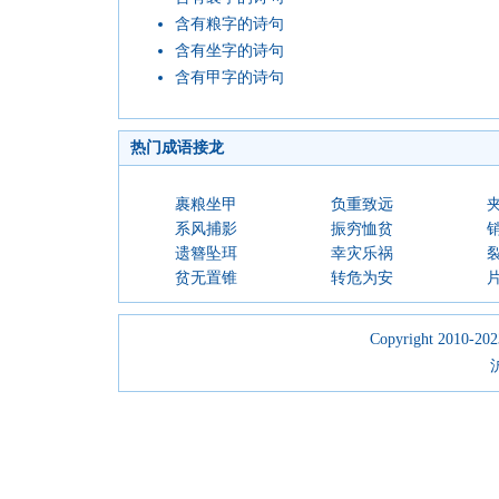
含有粮字的诗句
含有坐字的诗句
含有甲字的诗句
热门成语接龙
裹粮坐甲
负重致远
系风捕影
振穷恤贫
遗簪坠珥
幸灾乐祸
贫无置锥
转危为安
Copyright 2010-2023