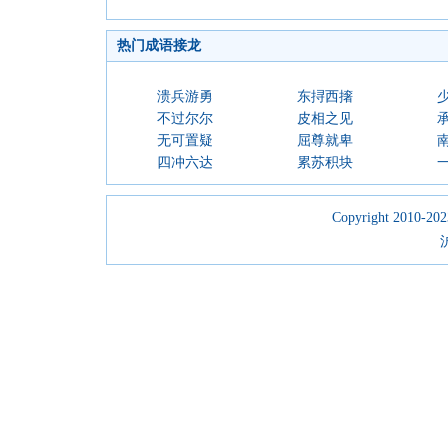
热门成语接龙
溃兵游勇
东挦西撦
不过尔尔
皮相之见
无可置疑
屈尊就卑
四冲六达
累苏积块
Copyright 2010-2023