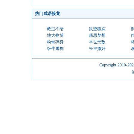
热门成语接龙
救过不给
鼠迹狐踪
地大物博
眠思梦想
粉骨碎身
举世无敌
饭牛屠狗
呆里撒奸
Copyright 2010-2023