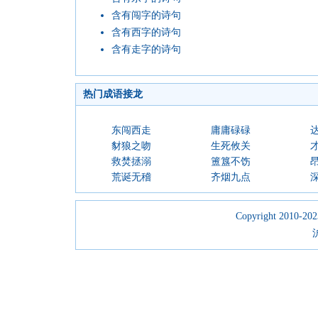
含有闯字的诗句
含有西字的诗句
含有走字的诗句
热门成语接龙
东闯西走
庸庸碌碌
豺狼之吻
生死攸关
救焚拯溺
簠簋不饬
荒诞无稽
齐烟九点
Copyright 2010-2023