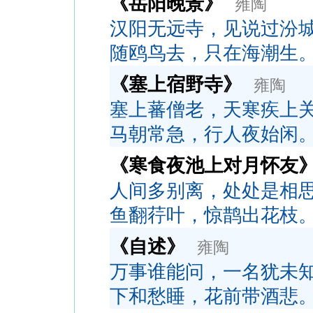
《岳阳晚景》
雍陶
汉阳无远寺，见说过汾
随鸥鸟去，只在海潮生
《塞上宿野寺》
雍陶
塞上蕃僧老，天寒疾上
马朝常急，行人夜始闲
《寒食夜池上对月怀友
人间多别离，处处是相
鱼翻荇叶，惊鹊出花枝
《自述》
雍陶
万事谁能问，一名犹未
下和愁睡，花前带酒悲