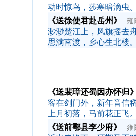
动时惊鸟，莎寒暗滴虫
《送徐使君赴岳州》
雍
渺渺楚江上，风旗摇去
思满南渡，乡心生北楼
《送裴璋还蜀因亦怀归
客在剑门外，新年音信
上月初落，马前花正飞
《送前鄠县李少府》
雍