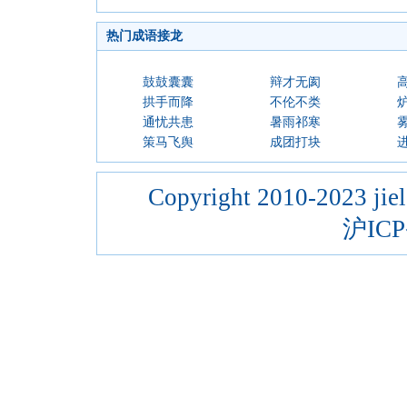
热门成语接龙
鼓鼓囊囊
辩才无阂
拱手而降
不伦不类
通忧共患
暑雨祁寒
策马飞舆
成团打块
Copyright 2010-2023 jiel
沪ICP