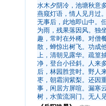
水木夕阴冷，池塘秋意
燕窥灯语，情人见月过
无事后，此地即山中。
为雨，残果落因风。独
趣，常时在外稀。对僧
散，蝉惊出树飞。功成
上，清朝见露华。疏篁
净，登台小径斜。人来
后，林园胜赏时。野人
枣，朝霜润紫梨。还因
事，闲居方屏喧。漏寒
树，水萤流洞门。无人