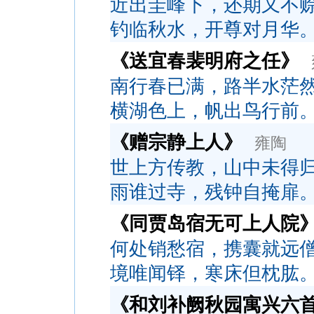
近出圭峰下，还期又不
钓临秋水，开尊对月华
《送宜春裴明府之任》
南行春已满，路半水茫
横湖色上，帆出鸟行前
《赠宗静上人》
雍陶
世上方传教，山中未得
雨谁过寺，残钟自掩扉
《同贾岛宿无可上人院
何处销愁宿，携囊就远
境唯闻铎，寒床但枕肱
《和刘补阙秋园寓兴六