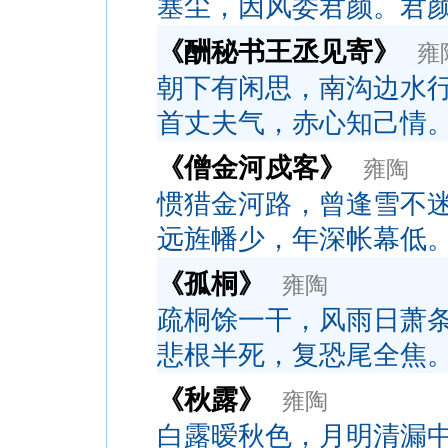
塞尘，因风委君颜。君
《酬秘书王丞见寄》
雍
朝下有闲思，南沟边水
首丈夫气，赤心知己情
《僧金河戍客》
雍陶
惯猎金河路，曾逢雪不
远旌幡少，年深帐幕低
《孤桐》
雍陶
疏桐馀一干，风雨日萧
悲根半死，复恐尾全焦
《秋露》
雍陶
白露暧秋色，月明清漏