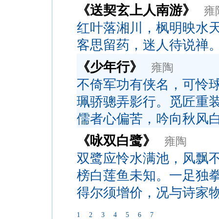
《送契玄上人南游》
雍
红叶落湘川，枫明映水
客思留药，迷人待说禅
《少年行》
雍陶
不倚军功有侠名，可怜
珮骄骢弄影行。觅匠重
儒者心偏苦，吟向秋风
《咏双白鹭》
雍陶
双鹭应怜水满池，风飘
榜白莲鱼未知。一足独
得尔须增价，况与诗家
1
2
3
4
5
6
7