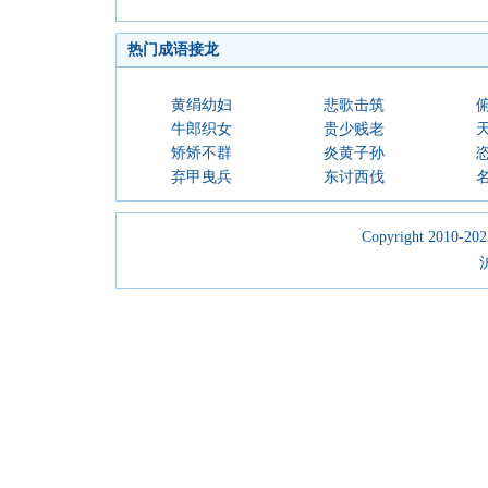
热门成语接龙
黄绢幼妇
悲歌击筑
牛郎织女
贵少贱老
矫矫不群
炎黄子孙
弃甲曳兵
东讨西伐
Copyright 2010-2023