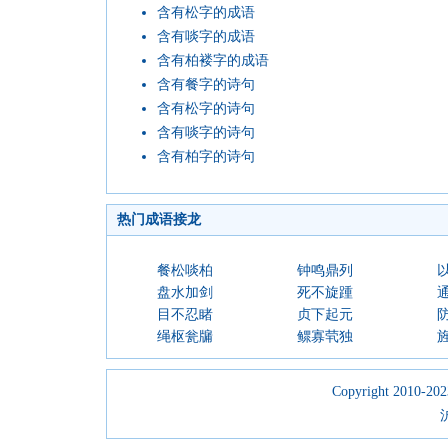
含有松字的成语
含有啖字的成语
含有柏褛字的成语
含有餐字的诗句
含有松字的诗句
含有啖字的诗句
含有柏字的诗句
热门成语接龙
餐松啖柏
钟鸣鼎列
盘水加剑
死不旋踵
目不忍睹
贞下起元
绳枢瓮牖
鳏寡茕独
Copyright 2010-2023