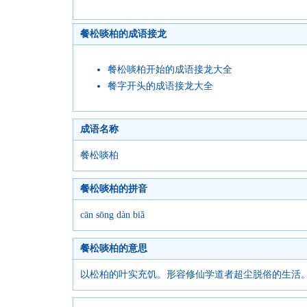
餐松啖柏的成语接龙
餐松啖柏开始的成语接龙大全
餐字开头的成语接龙大全
成语名称
餐松啖柏
餐松啖柏的拼音
cān sōng dàn biǎ
餐松啖柏的意思
以松柏的叶实充饥。形容修仙学道者超尘脱俗的生活