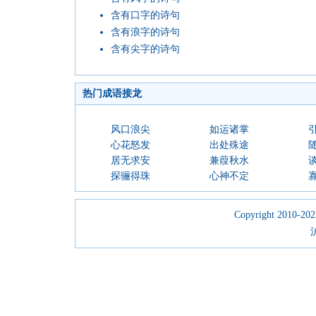
含有口字的诗句
含有浪字的诗句
含有尖字的诗句
热门成语接龙
风口浪尖
如运诸掌
心花怒发
出处殊途
居无求安
兼葭秋水
探骊得珠
心神不定
Copyright 2010-2023