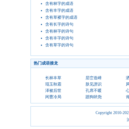
含有林字的成语
含有丰字的成语
含有草褛字的成语
含有长字的诗句
含有林字的诗句
含有丰字的诗句
含有草字的诗句
热门成语接龙
长林丰草
层峦迭嶂
琨玉秋霜
肤见謭识
泽被后世
孔席不暖
闲曹冷局
蹠狗吠尧
Copyright 2010-2023