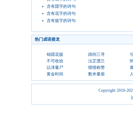
含有团字的诗句
含有花字的诗句
含有簇字的诗句
热门成语接龙
锦团花簇
蹄间三寻
不可收拾
沅芷澧兰
以泽量尸
啧啧称赞
黄金时间
数米量柴
Copyright 2010-2023