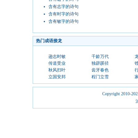
含有志字的诗句
含有时字的诗句
含有敏字的诗句
热门成语接龙
逊志时敏
千龄万代
传道受业
独辟蹊径
秋风扫叶
齿牙春色
立国安邦
程门立雪
Copyright 2010-2023