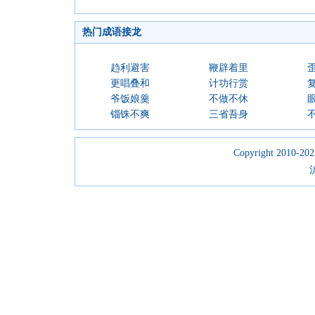
热门成语接龙
趋利避害
鞭辟着里
更唱叠和
计功行赏
爷饭娘羹
不做不休
锱铢不爽
三省吾身
Copyright 2010-2023