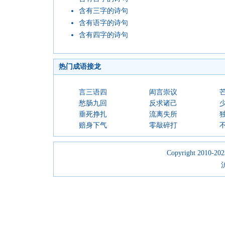
含有三字的诗句
含有语字的诗句
含有四字的诗句
热门成语接龙
言三语四
闳言崇议
愁肠九回
反求诸己
垂死挣扎
流离失所
赔身下气
零敲碎打
Copyright 2010-2023