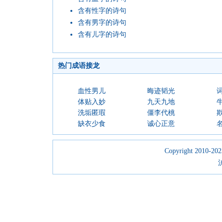
含有性字的诗句
含有男字的诗句
含有儿字的诗句
热门成语接龙
血性男儿
晦迹韬光
体贴入妙
九天九地
洗垢匿瑕
僵李代桃
缺衣少食
诚心正意
Copyright 2010-2023