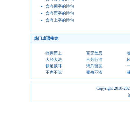
含有拥字的诗句
含有而字的诗句
含有上字的诗句
热门成语接龙
蜂拥而上
百无禁忌
大经大法
言芳行洁
顿足捩耳
鸿爪留泥
不声不吭
饔飧不济
Copyright 2010-2023