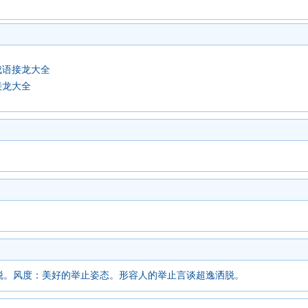
成语接龙大全
接龙大全
脱。风度：美好的举止姿态。形容人的举止言谈超逸洒脱。