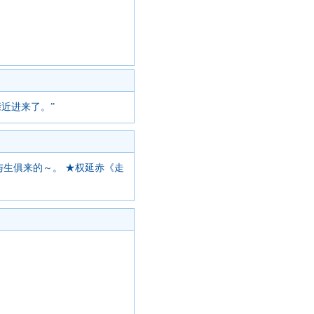
近进来了。”
生俱来的～。 ★权延赤《走