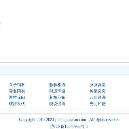
语
食子徇君
脉脉相通
脉脉含情
异名同实
财运亨通
神采奕奕
遁世无闷
其貌不扬
八仙过海
破奸发伏
能说惯道
光阴如箭
Copyright 2010-2023 jielongdaquan.com . All rights reserved
沪ICP备12040965号-1