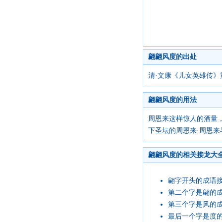
翩翩风度的出处
清·文康《儿女英雄传》
翩翩风度的用法
周恩来这样惊人的酒量
下圣坛的周恩来·周恩来
翩翩风度的相关接龙大
翩字开头的成语
第二个字是翩的
第三个字是风的
最后一个字是度