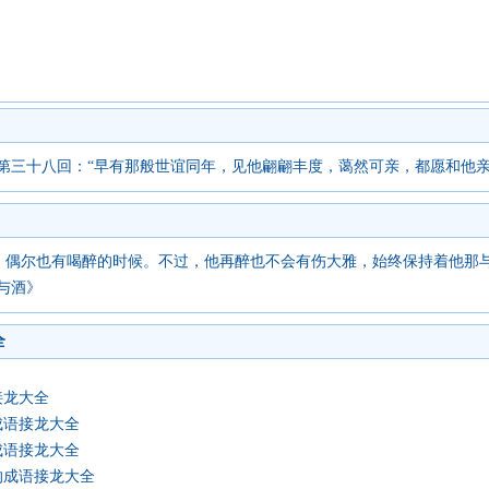
第三十八回：“早有那般世谊同年，见他翩翩丰度，蔼然可亲，都愿和他亲
，偶尔也有喝醉的时候。不过，他再醉也不会有伤大雅，始终保持着他那与
与酒》
全
接龙大全
成语接龙大全
成语接龙大全
的成语接龙大全