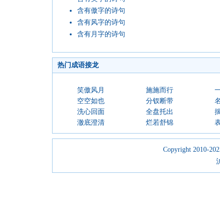
含有傲字的诗句
含有风字的诗句
含有月字的诗句
热门成语接龙
笑傲风月
施施而行
空空如也
分钗断带
洗心回面
全盘托出
澈底澄清
烂若舒锦
Copyright 2010-2023