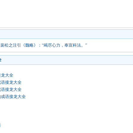
》裴松之注引《魏略》：“竭尽心力，奉宣科法。”
全
接龙大全
成语接龙大全
成语接龙大全
的成语接龙大全
语