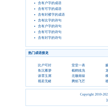
含有户字的成语
含有可字的成语
含有封褛字的成语
含有比字的诗句
含有户字的诗句
含有可字的诗句
含有封字的诗句
热门成语接龙
比户可封
堂堂一表
鱼沉雁渺
截鹤续凫
谈霏玉屑
北辙南辕
视若无睹
腾焰飞芒
Copyright 2010-2023