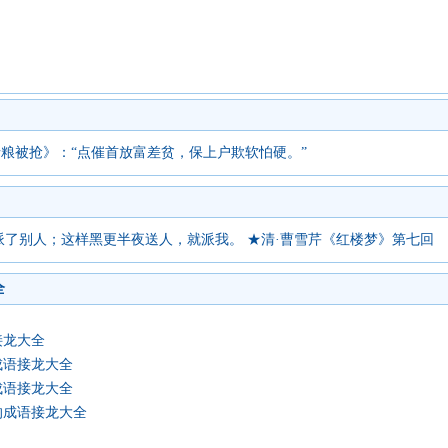
请粮被抢》：“点催首放富差贫，保上户欺软怕硬。”
派了别人；这样黑更半夜送人，就派我。 ★清·曹雪芹《红楼梦》第七回
全
接龙大全
成语接龙大全
成语接龙大全
的成语接龙大全