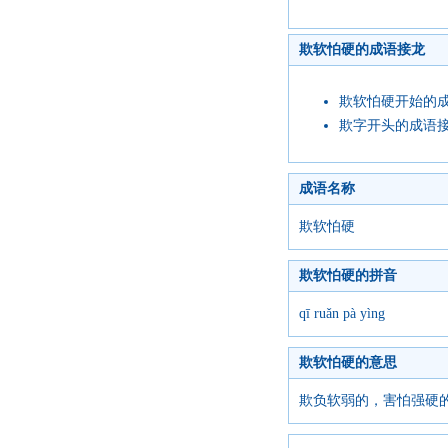
欺软怕硬的成语接龙
欺软怕硬开始的
欺字开头的成语
成语名称
欺软怕硬
欺软怕硬的拼音
qī ruǎn pà yìng
欺软怕硬的意思
欺负软弱的，害怕强硬