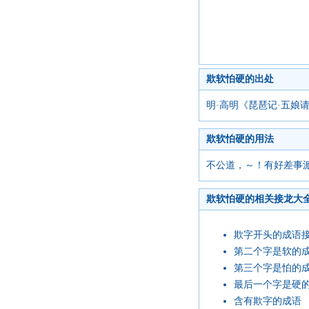
欺软怕硬的出处
明·高明《琵琶记·五娘
欺软怕硬的用法
不公道，～！有好差事
欺软怕硬的相关接龙大
欺字开头的成语
第二个字是软的
第三个字是怕的
最后一个字是硬
含有欺字的成语