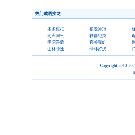
热门成语接龙
条条框框
植发冲冠
同声同气
轶群绝类
明昭昏蒙
寝关曝纩
山林隐逸
绿林好汉
Copyright 2010-2023