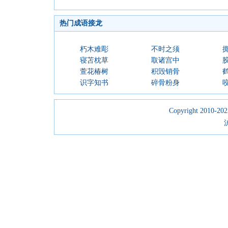
热门成语接龙
朽木难彫
不时之须
寝苫枕草
取诸宫中
萱花椿树
积毁销骨
识字知书
碎骨粉身
Copyright 2010-2023