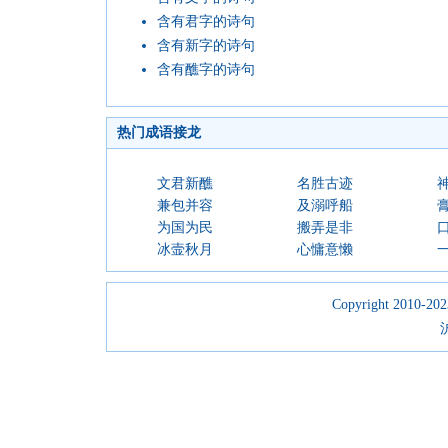
含有君字的诗句
含有新字的诗句
含有醮字的诗句
热门成语接龙
文君新醮
名胜古迹
兼包并容
及溺呼船
为国为民
搬弄是非
冰壸秋月
心慵意懒
Copyright 2010-2023