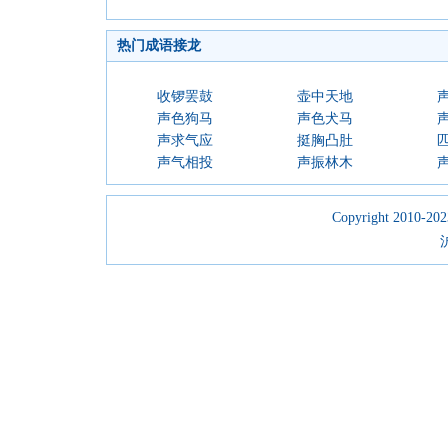
热门成语接龙
收锣罢鼓
壶中天地
声色狗马
声色犬马
声求气应
挺胸凸肚
声气相投
声振林木
Copyright 2010-2023