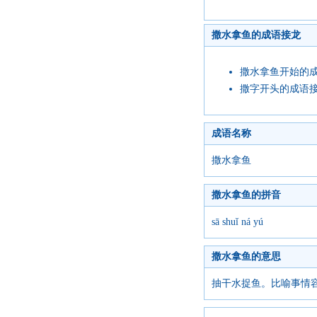
撒水拿鱼的成语接龙
撒水拿鱼开始的
撒字开头的成语
成语名称
撒水拿鱼
撒水拿鱼的拼音
sā shuǐ ná yú
撒水拿鱼的意思
抽干水捉鱼。比喻事情