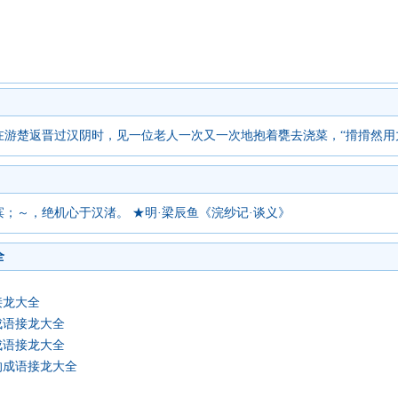
在游楚返晋过汉阴时，见一位老人一次又一次地抱着甕去浇菜，“搰搰然用
；～，绝机心于汉渚。 ★明·梁辰鱼《浣纱记·谈义》
全
接龙大全
成语接龙大全
成语接龙大全
的成语接龙大全