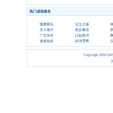
热门成语接龙
慢腾斯礼
泛泛之谈
尽入彀中
美女簪花
广文先生
口如悬河
迷途知反
冰消雪释
Copyright 2010-2023