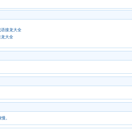
成语接龙大全
接龙大全
傲慢。