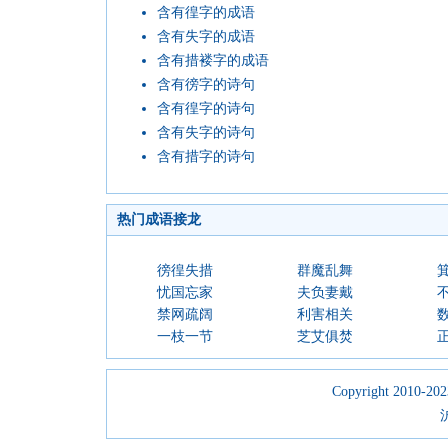
含有徨字的成语
含有失字的成语
含有措褛字的成语
含有徬字的诗句
含有徨字的诗句
含有失字的诗句
含有措字的诗句
热门成语接龙
徬徨失措
群魔乱舞
忧国忘家
夫负妻戴
禁网疏阔
利害相关
一枝一节
芝艾俱焚
Copyright 2010-2023