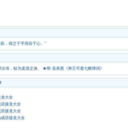
不疾，得之于手而应于心。”
出传，耻为孟浪之谈。 ★明·吴承恩《寿王可斋七帙障词》
全
接龙大全
成语接龙大全
成语接龙大全
的成语接龙大全