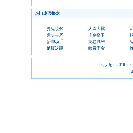
热门成语接龙
弄鬼妆幺
大吹大擂
道头会尾
堆金叠玉
抬脚动手
龙翰凤雏
纳履决踵
敝帚千金
Copyright 2010-2023