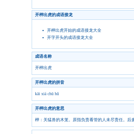
开柙出虎的成语接龙
开柙出虎开始的成语接龙大全
开字开头的成语接龙大全
成语名称
开柙出虎
开柙出虎的拼音
kāi xiá chū hǔ
开柙出虎的意思
柙：关猛兽的木笼。原指负责看管的人未尽责任。后