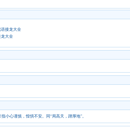
成语接龙大全
接龙大全
指小心谨慎，惶惧不安。同“局高天，蹐厚地”。