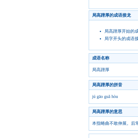
局高蹐厚的成语接龙
局高蹐厚开始的
局字开头的成语
成语名称
局高蹐厚
局高蹐厚的拼音
jú gāo guǎ hòu
局高蹐厚的意思
本指蜷曲不敢伸展。后常