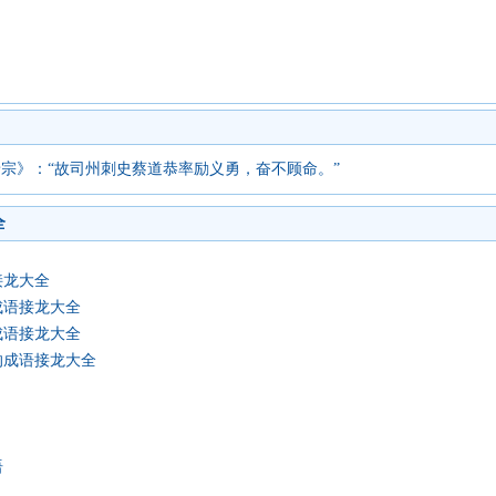
景宗》：“故司州刺史蔡道恭率励义勇，奋不顾命。”
全
接龙大全
成语接龙大全
成语接龙大全
的成语接龙大全
语