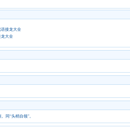
成语接龙大全
接龙大全
。同“头梢自领”。