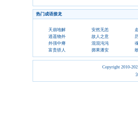
热门成语接龙
天崩地解
安然无恙
逍遥物外
故人之意
外强中瘠
混混沌沌
富贵骄人
掷果潘安
Copyright 2010-2023