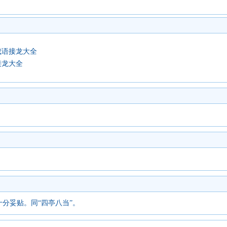
成语接龙大全
接龙大全
分妥贴。同“四亭八当”。