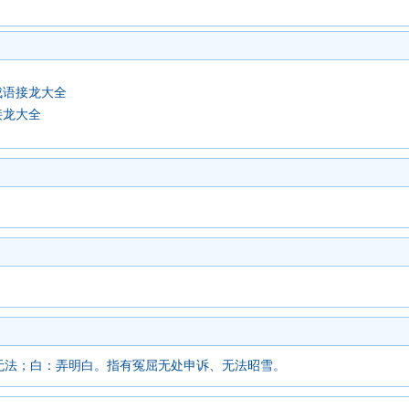
成语接龙大全
接龙大全
无法；白：弄明白。指有冤屈无处申诉、无法昭雪。