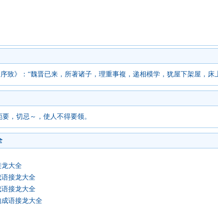
·序致》：“魏晋已来，所著诸子，理重事複，递相模学，犹屋下架屋，床
扼要，切忌～，使人不得要领。
全
接龙大全
成语接龙大全
成语接龙大全
的成语接龙大全