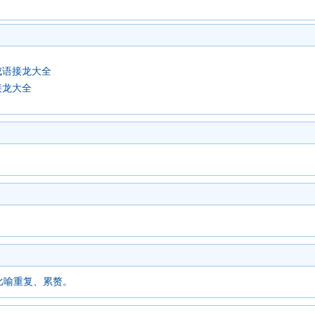
成语接龙大全
接龙大全
比喻重复、累赘。