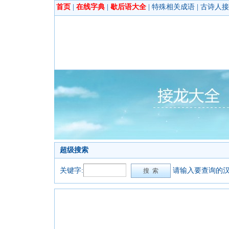
首页
|
在线字典
|
歇后语大全
|
特殊相关成语
|
古诗人接
超级搜索
关键字:
请输入要查询的汉